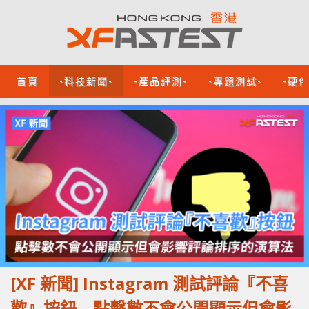
首頁
-科技新聞-
-產品評測-
-專題測試-
-硬
[XF 新聞] Instagram 測試評論『不喜
歡』按鈕 點擊數不會公開顯示但會影