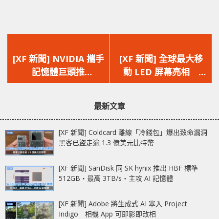
上
下
一
一
[XF 新聞] NVIDIA 攜手
[XF 新聞] 全球最大移
篇
篇
記憶體巨頭推
動 LED 屏幕亮相
文
文
SOCAMM 標準 聯同
767″ 由 374 塊
章：
章：
SK Hynix、Samsung
InfiLED arg.9 面板組
最新文章
及 Micron 為 AI PC 性
成‧4K 支援 3,840Hz
能帶來革命性突破
[XF 新聞] Coldcard 離線「冷錢包」爆出致命漏洞
黑客已盜走逾 1.3 億美元比特幣
[XF 新聞] SanDisk 同 SK hynix 推出 HBF 標準
512GB‧最高 3TB/s‧主攻 AI 記憶體
[XF 新聞] Adobe 將生成式 AI 塞入 Project
Indigo 相機 App 可即影即改相