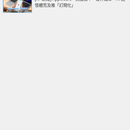
憶體荒及推「訂閱化」