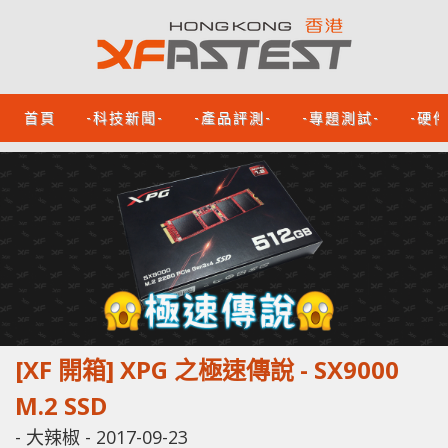
首頁
-科技新聞-
-產品評測-
-專題測試-
-硬
[XF 開箱] XPG 之極速傳說 - SX9000
M.2 SSD
-
大辣椒
-
2017-09-23