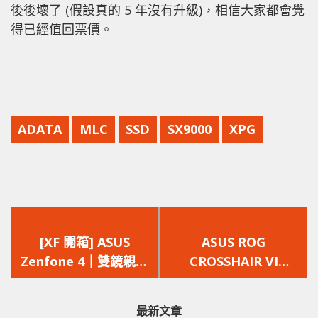
後後壞了 (假設真的 5 年沒有升級)，相信大家都會覺
得已經值回票價。
ADATA
MLC
SSD
SX9000
XPG
上
下
一
一
[XF 開箱] ASUS
ASUS ROG
篇
篇
Zenfone 4｜雙鏡親民
CROSSHAIR VI
文
文
｜規格媲美旗艦
EXTREME 極致 X370
章：
章：
主板開箱評測
最新文章