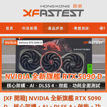
首頁
-科技新聞-
-產品評測-
-專題測試-
-硬
[XF 開箱] NVIDIA 全新旗艦 RTX 5090
D 核心架構‧AI‧DLSS 4‧效能‧功