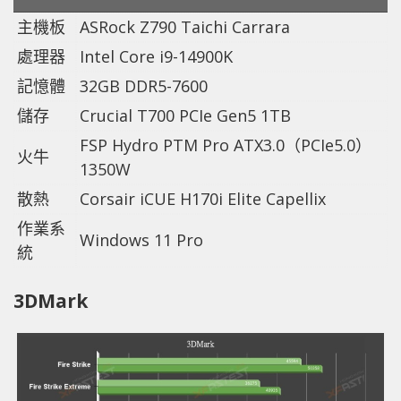
主機板
ASRock Z790 Taichi Carrara
處理器
Intel Core i9-14900K
記憶體
32GB DDR5-7600
儲存
Crucial T700 PCIe Gen5 1TB
FSP Hydro PTM Pro ATX3.0（PCIe5.0）
火牛
1350W
散熱
Corsair iCUE H170i Elite Capellix
作業系
Windows 11 Pro
統
3DMark