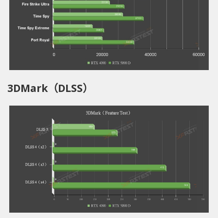
3DMark（DLSS）