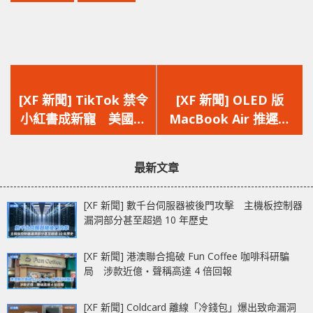
上
下
一
一
[XF 新聞] TikTok 禁令
[XF 新聞] OLED 版
篇
篇
小紅書成新寵 美國用
MacBook Air 推遲至
文
文
戶學中文激增 216%
2029 因 iPad Pro 銷
章：
章：
售不佳亦不打算採用
最新文章
mini-LED
[XF 新聞] 數千台伺服器被後門攻擊 主機板控制器
漏洞部分甚至超過 10 年歷史
[XF 新聞] 港澳聯合搗破 Fun Coffee 咖啡科研騙
局 涉款近億‧聲稱高達 4 倍回報
[XF 新聞] Coldcard 離線「冷錢包」爆出致命漏洞