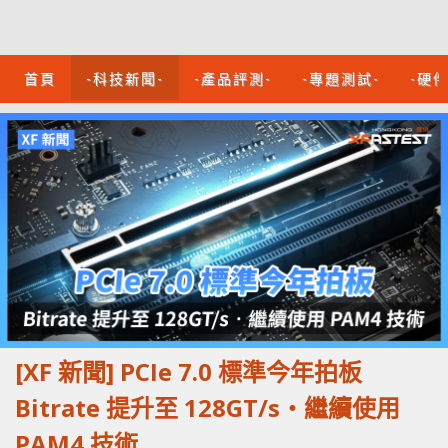
首頁
-科技新聞-
-產品評測-
-專題測試-
-硬
[XF 新聞] PCIe 7.0 標準今年拍板
Bitrate 提升至 128GT/s‧繼續使用
PAM4 技術