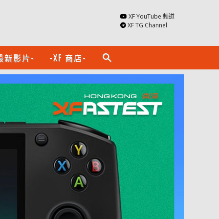
XF YouTube 頻道
XF TG Channel
最新影片-
-XF 商店-
search