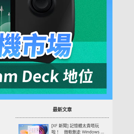
最新文章
[XF 新聞] 記憶體太貴唔玩
啦！ 微軟刪走 Windows 11