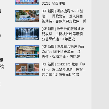
32GB 配置建議
[XF 新聞] 酒店機場 Wi-Fi 淪
爭
陷！ 微軟警告：登入頁面可
被劫持，密碼與惡意軟件一併
中招
[XF 新聞] 數千台伺服器被後
門攻擊 主機板控制器漏洞部
中
分甚至超過 10 年歷史
[XF 新聞] 港澳聯合搗破 Fun
Coffee 咖啡科研騙局 涉款
近億‧聲稱高達 4 倍回報
許能
[XF 新聞] Coldcard 離線「冷
，讓
錢包」爆出致命漏洞 黑客已
盜走逾 1.3 億美元比特幣
戲