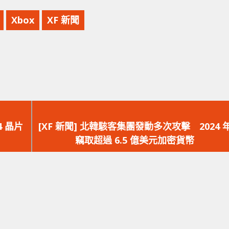
Xbox
XF 新聞
下
一
M4 晶片
[XF 新聞] 北韓駭客集團發動多次攻擊 2024 
篇
竊取超過 6.5 億美元加密貨幣
文
章：