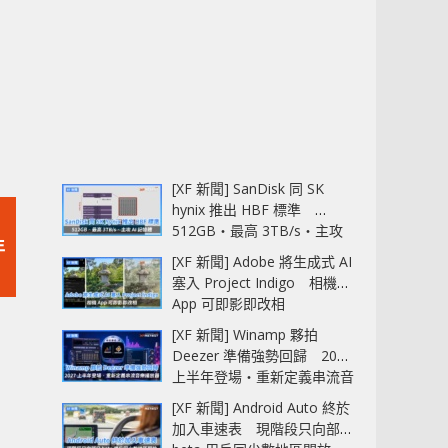
[XF 新聞] SanDisk 同 SK
hynix 推出 HBF 標準
512GB‧最高 3TB/s‧主攻
年
AI 記憶體
[XF 新聞] Adobe 將生成式 AI
塞入 Project Indigo 相機
App 可即影即改相
[XF 新聞] Winamp 夥拍
Deezer 準備強勢回歸 2027
上半年登場‧重新定義串流音
樂播放器
[XF 新聞] Android Auto 終於
加入車速表 現階段只向部分