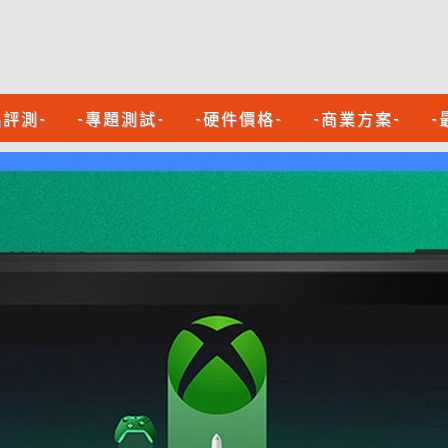
品評測-
-專題測試-
-硬件價格-
-商業方案-
-