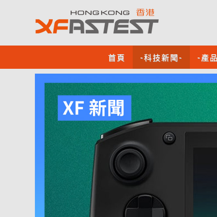
首頁
-科技新聞-
-產