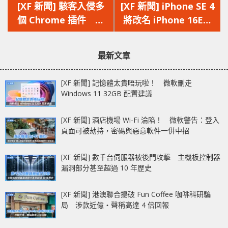
一
一
[XF 新聞] 駭客入侵多
[XF 新聞] iPhone SE 4
篇
篇
個 Chrome 插件 惡
將改名 iPhone 16E
文
文
意代碼竊取用戶數據
全新設計與 OLED 熒幕
章：
章：
成最大賣點
最新文章
[XF 新聞] 記憶體太貴唔玩啦！ 微軟刪走
Windows 11 32GB 配置建議
[XF 新聞] 酒店機場 Wi-Fi 淪陷！ 微軟警告：登入
頁面可被劫持，密碼與惡意軟件一併中招
[XF 新聞] 數千台伺服器被後門攻擊 主機板控制器
漏洞部分甚至超過 10 年歷史
[XF 新聞] 港澳聯合搗破 Fun Coffee 咖啡科研騙
局 涉款近億‧聲稱高達 4 倍回報