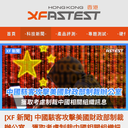
首頁
-科技新聞-
-產品評測-
-專題測試-
-硬
[XF 新聞] 中國駭客攻擊美國財政部制裁
辦公室 獲取考慮制裁中國相關組織訊