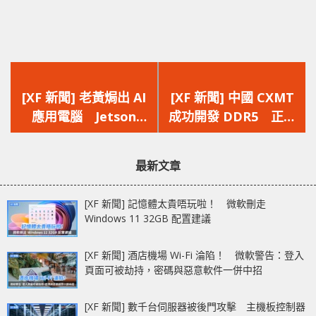
上
下
一
一
[XF 新聞] 老黃焗出 AI
[XF 新聞] 中國 CXMT
篇
篇
應用電腦 Jetson
成功開發 DDR5 正面
文
文
Orin Nano Super 僅
挑戰 Samsung 和 SK
章：
章：
249 美元
Hynix
最新文章
[XF 新聞] 記憶體太貴唔玩啦！ 微軟刪走
Windows 11 32GB 配置建議
[XF 新聞] 酒店機場 Wi-Fi 淪陷！ 微軟警告：登入
頁面可被劫持，密碼與惡意軟件一併中招
[XF 新聞] 數千台伺服器被後門攻擊 主機板控制器