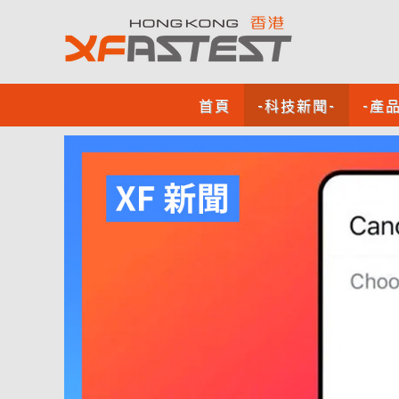
首頁
-科技新聞-
-產