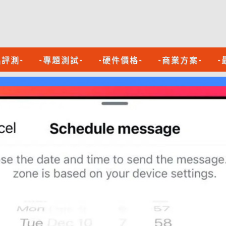
品評測-
-專題測試-
-硬件價格-
-商業方案-
-