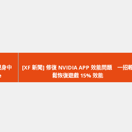
下
一
 現身中
[XF 新聞] 修復 NVIDIA APP 效能問題 一招
篇
e
鬆恢復遊戲 15% 效能
文
章：