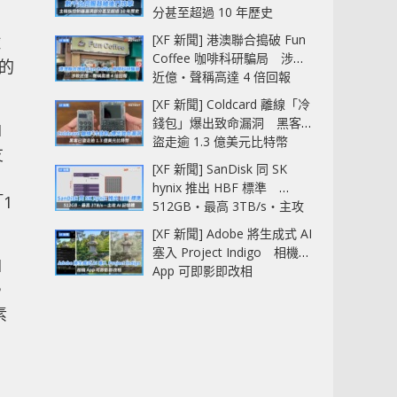
分甚至超過 10 年歷史
[XF 新聞] 港澳聯合搗破 Fun
球
Coffee 咖啡科研騙局 涉款
 的
近億‧聲稱高達 4 倍回報
[XF 新聞] Coldcard 離線「冷
錢包」爆出致命漏洞 黑客已
M
盜走逾 1.3 億美元比特幣
友
[XF 新聞] SanDisk 同 SK
，
hynix 推出 HBF 標準
1
512GB‧最高 3TB/s‧主攻
AI 記憶體
[XF 新聞] Adobe 將生成式 AI
塞入 Project Indigo 相機
d
App 可即影即改相
，
素