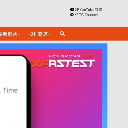
XF YouTube 頻道
XF TG Channel
最新影片-
-XF 商店-
search