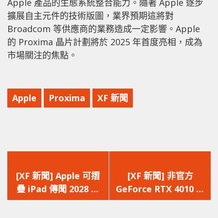
Apple 產品的生態系統整合能力。隨著 Apple 逐步
擴展自主元件的技術版圖，業界預期這將對
Broadcom 等供應商的業務造成一定影響。Apple
的 Proxima 晶片計劃將於 2025 年首度亮相，成為
市場關注的焦點。
Apple
Proxima
XF 新聞
上
下
一
一
[XF 新聞] Apple 可摺
[XF 新聞] 非官方
篇
篇
疊 iPad 傳聞 2028 推
GeForce RTX 4010 現
文
文
出 尺寸相當於 2 部
身中國 真身竟然是
章：
章：
iPad Pro
RTX A400 Ampere