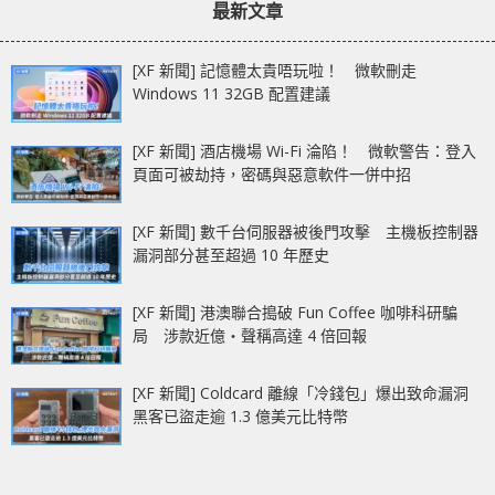
最新文章
[XF 新聞] 記憶體太貴唔玩啦！ 微軟刪走
Windows 11 32GB 配置建議
[XF 新聞] 酒店機場 Wi-Fi 淪陷！ 微軟警告：登入
頁面可被劫持，密碼與惡意軟件一併中招
[XF 新聞] 數千台伺服器被後門攻擊 主機板控制器
漏洞部分甚至超過 10 年歷史
[XF 新聞] 港澳聯合搗破 Fun Coffee 咖啡科研騙
局 涉款近億‧聲稱高達 4 倍回報
[XF 新聞] Coldcard 離線「冷錢包」爆出致命漏洞
黑客已盜走逾 1.3 億美元比特幣