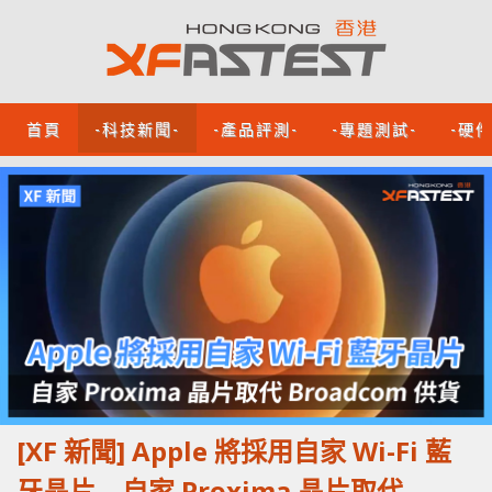
首頁
-科技新聞-
-產品評測-
-專題測試-
-硬
[XF 新聞] Apple 將採用自家 Wi-Fi 藍
牙晶片 自家 Proxima 晶片取代