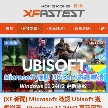
首頁
-科技新聞-
-產品評測-
-專題測試-
-硬
[XF 新聞] Microsoft 確認 Ubisoft 遊
戲崩潰 Windows 11 24H2 更新導致