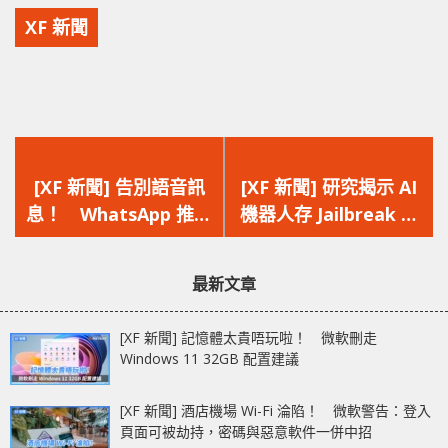
XF 新聞
上
下
一
一
[XF 新聞] 告別語音訊
[XF 新聞] 研究揭示 AI
篇
篇
息！ WhatsApp 推出
機器人存 Jailbreak 風
文
文
語音訊息轉錄功能
險 可成為致命武器執
章：
章：
行危險操作
最新文章
[XF 新聞] 記憶體太貴唔玩啦！ 微軟刪走
Windows 11 32GB 配置建議
[XF 新聞] 酒店機場 Wi-Fi 淪陷！ 微軟警告：登入
頁面可被劫持，密碼與惡意軟件一併中招