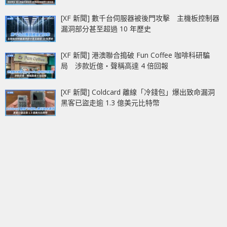
[XF 新聞] 數千台伺服器被後門攻擊 主機板控制器
漏洞部分甚至超過 10 年歷史
[XF 新聞] 港澳聯合搗破 Fun Coffee 咖啡科研騙
局 涉款近億‧聲稱高達 4 倍回報
[XF 新聞] Coldcard 離線「冷錢包」爆出致命漏洞
黑客已盜走逾 1.3 億美元比特幣