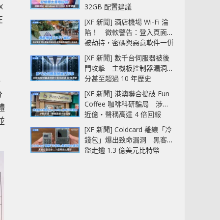
x
32GB 配置建議
在
[XF 新聞] 酒店機場 Wi-Fi 淪
陷！ 微軟警告：登入頁面可
被劫持，密碼與惡意軟件一併
中招
。
[XF 新聞] 數千台伺服器被後
門攻擊 主機板控制器漏洞部
分甚至超過 10 年歷史
任
分
[XF 新聞] 港澳聯合搗破 Fun
Coffee 咖啡科研騙局 涉款
體
近億‧聲稱高達 4 倍回報
並
[XF 新聞] Coldcard 離線「冷
錢包」爆出致命漏洞 黑客已
盜走逾 1.3 億美元比特幣