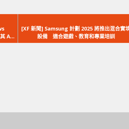
下
一
ws
[XF 新聞] Samsung 計劃 2025 將推出混合實
篇
其 AI
設備 適合遊戲、教育和專業培訓
文
章：