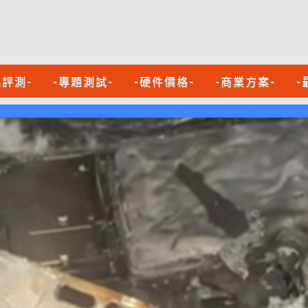
品評測-
-專題測試-
-硬件價格-
-商業方案-
-