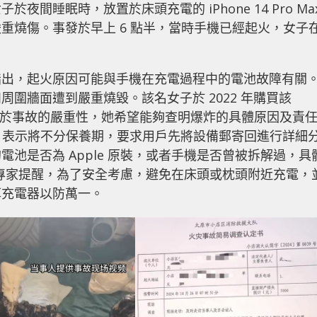
間睡眠時，放置於床頭充電的 iPhone 14 Pro Ma
重燒傷。事發於早上 6 點半，當時手機已經起火，女子
指出，起火原因可能與手機在充電過程中的電池故障有關
圍牆面遭到嚴重燒毀。該名女子於 2022 年購買該
保養期。鑑於事故的嚴重性，她希望能夠查明爆炸的具體原因及責
應，表示將不分保養期，要求用戶先將設備郵寄回進行詳細
池是否為 Apple 原裝，或者手機是否曾被拆解過，具
外，專家提醒，為了安全考慮，避免在床頭或枕頭附近充電，
掉充電器以防萬一。