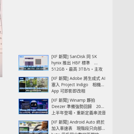
[XF 新聞] SanDisk 同 SK
hynix 推出 HBF 標準
512GB‧最高 3TB/s‧主攻
AI 記憶體
[XF 新聞] Adobe 將生成式 AI
塞入 Project Indigo 相機
App 可即影即改相
[XF 新聞] Winamp 夥拍
Deezer 準備強勢回歸 2027
上半年登場‧重新定義串流音
樂播放器
[XF 新聞] Android Auto 終於
加入車速表 現階段只向部分