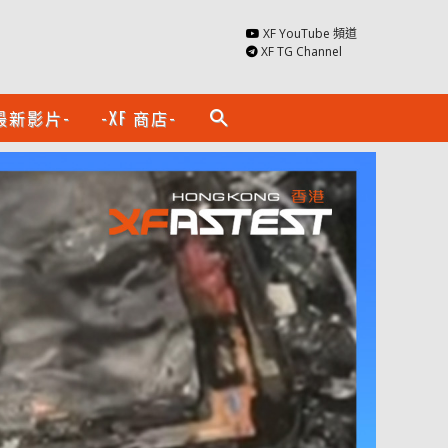
XF YouTube 頻道
XF TG Channel
最新影片-
-XF 商店-
search