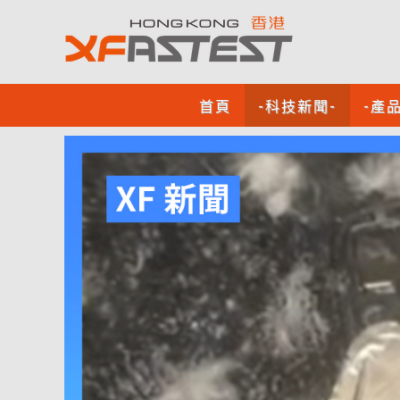
首頁
-科技新聞-
-產