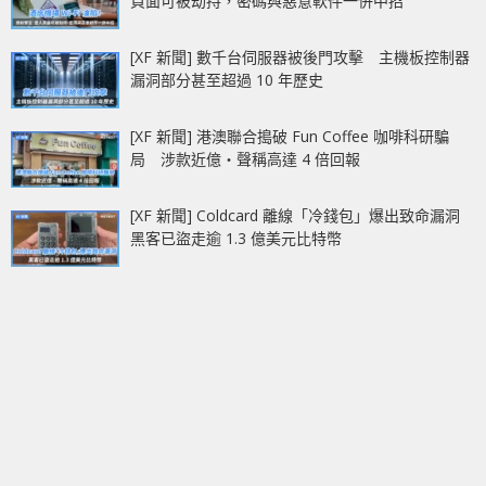
頁面可被劫持，密碼與惡意軟件一併中招
[XF 新聞] 數千台伺服器被後門攻擊 主機板控制器
漏洞部分甚至超過 10 年歷史
[XF 新聞] 港澳聯合搗破 Fun Coffee 咖啡科研騙
局 涉款近億‧聲稱高達 4 倍回報
[XF 新聞] Coldcard 離線「冷錢包」爆出致命漏洞
黑客已盜走逾 1.3 億美元比特幣