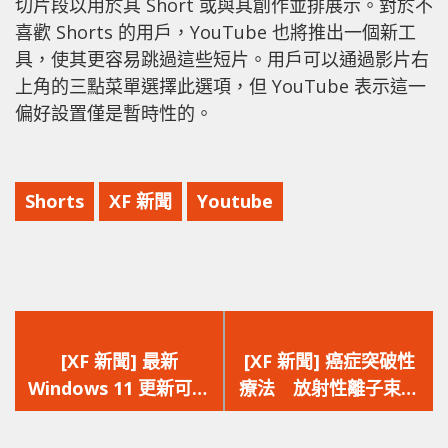
切片段以用於其 Short 或與其創作並排展示。對於不
喜歡 Shorts 的用戶，YouTube 也將推出一個新工
具，使其更容易跳過這些短片。用戶可以通過影片右
上角的三點菜單選擇此選項，但 YouTube 表示這一
偏好設置僅是暫時性的。
Shorts
XF 新聞
Youtube
上
下
一
一
[XF 新聞] 最新
[XF 新聞] 癌症突破性
篇
篇
Windows 11 更新可能
療法 放射性離子束精
文
文
導致電腦當機 Win 11
確摧毀腫瘤
章：
章：
無法正常重啟 甚至出