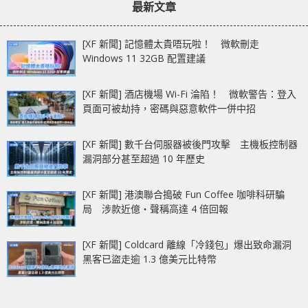
最新文章
現藍畫面
[XF 新聞] 記憶體太貴唔玩啦！ 微軟刪走
Windows 11 32GB 配置建議
[XF 新聞] 酒店機場 Wi-Fi 淪陷！ 微軟警告：登入
頁面可被劫持，密碼與惡意軟件一併中招
[XF 新聞] 數千台伺服器被後門攻擊 主機板控制器
漏洞部分甚至超過 10 年歷史
[XF 新聞] 港澳聯合搗破 Fun Coffee 咖啡科研騙
局 涉款近億‧聲稱高達 4 倍回報
[XF 新聞] Coldcard 離線「冷錢包」爆出致命漏洞
黑客已盜走逾 1.3 億美元比特幣