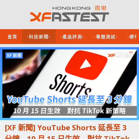
首頁
-科技新聞-
-產品評測-
-專題測試-
-硬
[XF 新聞] YouTube Shorts 延長至 3
分鐘 10 月 15 日生效 對抗 TikTok