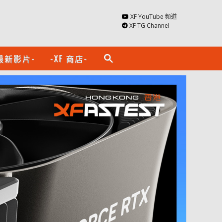
XF YouTube 頻道
XF TG Channel
最新影片-
-XF 商店-
search