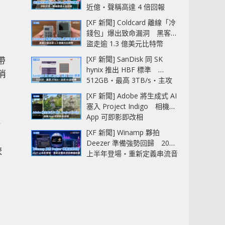
近億‧聲稱高達 4 倍回報
[XF 新聞] Coldcard 離線「冷
錢包」爆出致命漏洞 黑客已
盜走逾 1.3 億美元比特幣
帶
[XF 新聞] SanDisk 同 SK
hynix 推出 HBF 標準
消
512GB‧最高 3TB/s‧主攻
2
AI 記憶體
[XF 新聞] Adobe 將生成式 AI
塞入 Project Indigo 相機
App 可即影即改相
場
[XF 新聞] Winamp 夥拍
Deezer 準備強勢回歸 2027
較
上半年登場‧重新定義串流音
樂播放器