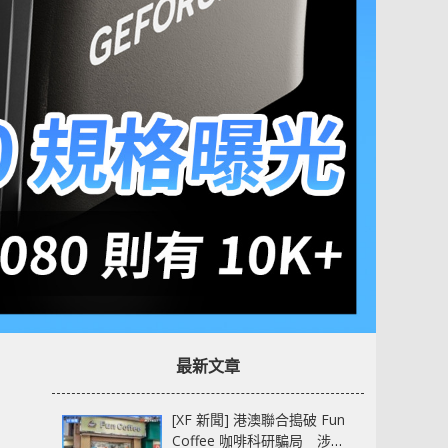
最新文章
[XF 新聞] 港澳聯合搗破 Fun
Coffee 咖啡科研騙局 涉款