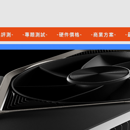
品評測-
-專題測試-
-硬件價格-
-商業方案-
-