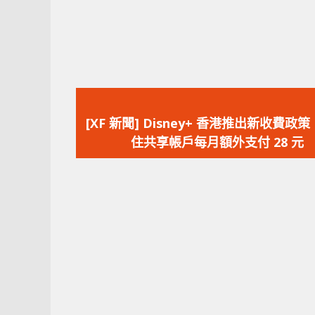
上
一
[XF 新聞] Disney+ 香港推出新收費政
篇
住共享帳戶每月額外支付 28 元
文
章：