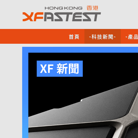
首頁
-科技新聞-
-產