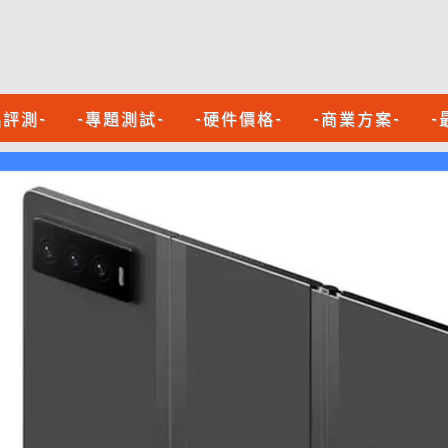
品評測-
-專題測試-
-硬件價格-
-商業方案-
-