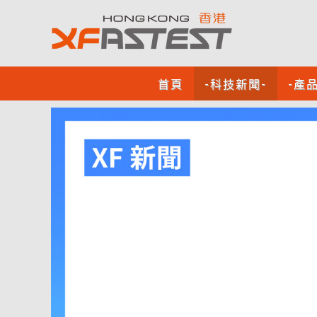
首頁
-科技新聞-
-產