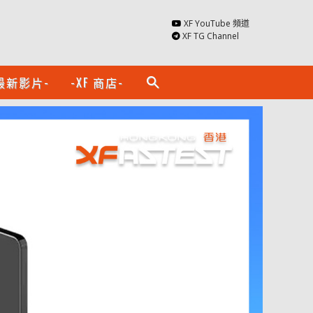
XF YouTube 頻道
XF TG Channel
最新影片-
-XF 商店-
search