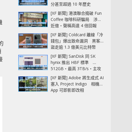
分甚至超過 10 年歷史
[XF 新聞] 港澳聯合搗破 Fun
Coffee 咖啡科研騙局 涉款
機
近億‧聲稱高達 4 倍回報
[XF 新聞] Coldcard 離線「冷
錢包」爆出致命漏洞 黑客已
的
盜走逾 1.3 億美元比特幣
預
[XF 新聞] SanDisk 同 SK
接
hynix 推出 HBF 標準
512GB‧最高 3TB/s‧主攻
AI 記憶體
[XF 新聞] Adobe 將生成式 AI
塞入 Project Indigo 相機
App 可即影即改相