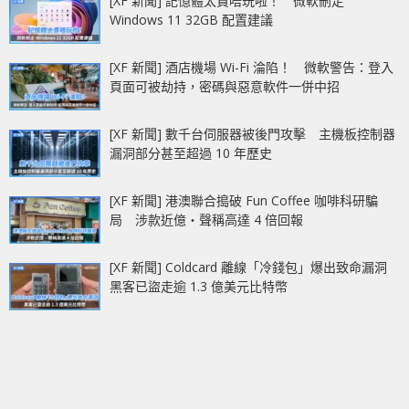
[XF 新聞] 記憶體太貴唔玩啦！ 微軟刪走
Windows 11 32GB 配置建議
[XF 新聞] 酒店機場 Wi-Fi 淪陷！ 微軟警告：登入
頁面可被劫持，密碼與惡意軟件一併中招
[XF 新聞] 數千台伺服器被後門攻擊 主機板控制器
漏洞部分甚至超過 10 年歷史
[XF 新聞] 港澳聯合搗破 Fun Coffee 咖啡科研騙
局 涉款近億‧聲稱高達 4 倍回報
[XF 新聞] Coldcard 離線「冷錢包」爆出致命漏洞
黑客已盜走逾 1.3 億美元比特幣