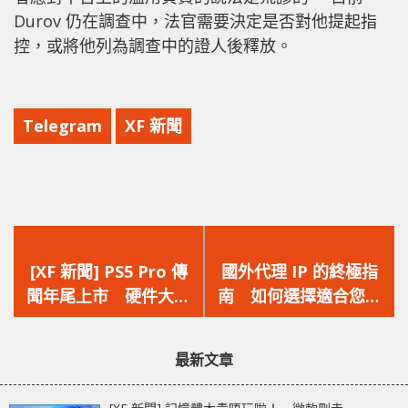
Durov 仍在調查中，法官需要決定是否對他提起指
控，或將他列為調查中的證人後釋放。
Telegram
XF 新聞
上
下
一
一
[XF 新聞] PS5 Pro 傳
國外代理 IP 的終極指
篇
篇
聞年尾上市 硬件大幅
南 如何選擇適合您的
文
文
升級‧高解析度高幀率
代理伺服器
章：
章：
遊戲更流暢
最新文章