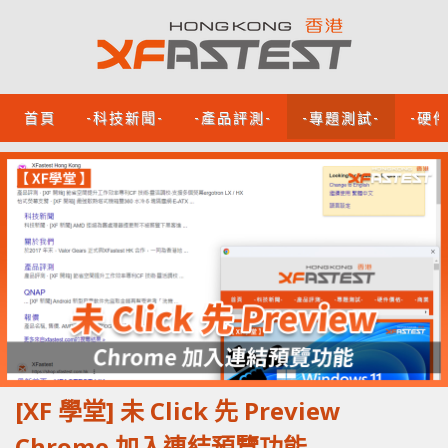
首頁
-科技新聞-
-產品評測-
-專題測試-
-硬
[XF 學堂] 未 Click 先 Preview
Chrome 加入連結預覽功能