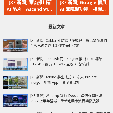
一
一
[XF 新聞] 華為推出新
[XF 新聞] Google 擴展
篇
篇
AI 晶片 Ascend 910C
AI 無障礙功能 相機尋
文
文
挑戰 NVIDIA H100
找特定文字‧即時字幕/
章：
章：
轉錄
最新文章
[XF 新聞] Coldcard 離線「冷錢包」爆出致命漏洞
黑客已盜走逾 1.3 億美元比特幣
[XF 新聞] SanDisk 同 SK hynix 推出 HBF 標準
512GB‧最高 3TB/s‧主攻 AI 記憶體
[XF 新聞] Adobe 將生成式 AI 塞入 Project
Indigo 相機 App 可即影即改相
[XF 新聞] Winamp 夥拍 Deezer 準備強勢回歸
2027 上半年登場‧重新定義串流音樂播放器