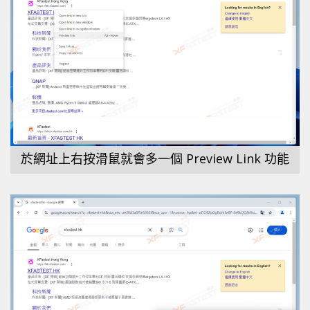
於網址上右按滑鼠就會多一個 Preview Link 功能