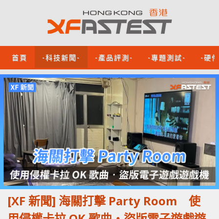
首頁
-科技新聞-
-產品評測-
-專題測試-
-硬
[XF 新聞] 海關打擊 Party Room 使
用侵權卡拉 OK 歌曲‧盜版電子遊戲遊