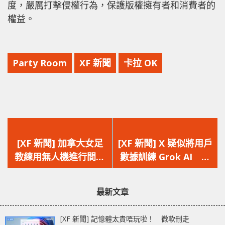
度，嚴厲打擊侵權行為，保護版權擁有者和消費者的
權益。
Party Room
XF 新聞
卡拉 OK
上
下
一
一
[XF 新聞] 加拿大女足
[XF 新聞] X 疑似將用戶
篇
篇
教練用無人機進行間諜
數據訓練 Grok AI 歐
文
文
活動 否認指控但已主
洲私隱監管機構表示驚
章：
章：
動離開巴黎奧運
訝
最新文章
[XF 新聞] 記憶體太貴唔玩啦！ 微軟刪走