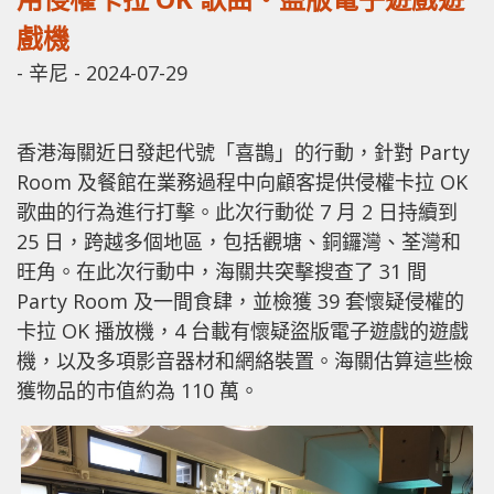
戲機
-
辛尼
-
2024-07-29
香港海關近日發起代號「喜鵲」的行動，針對 Party
Room 及餐館在業務過程中向顧客提供侵權卡拉 OK
歌曲的行為進行打擊。此次行動從 7 月 2 日持續到
25 日，跨越多個地區，包括觀塘、銅鑼灣、荃灣和
旺角。在此次行動中，海關共突擊搜查了 31 間
Party Room 及一間食肆，並檢獲 39 套懷疑侵權的
卡拉 OK 播放機，4 台載有懷疑盜版電子遊戲的遊戲
機，以及多項影音器材和網絡裝置。海關估算這些檢
獲物品的市值約為 110 萬。