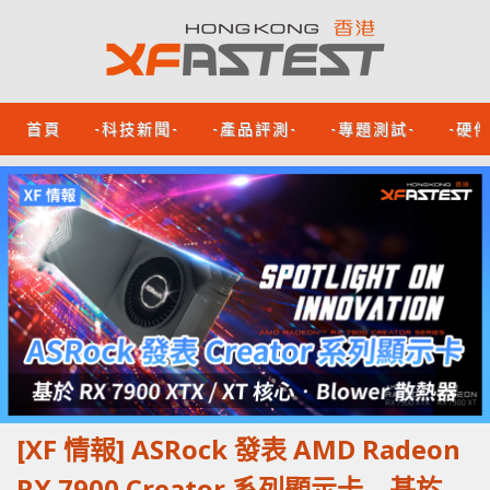
首頁
-科技新聞-
-產品評測-
-專題測試-
-硬
[XF 情報] ASRock 發表 AMD Radeon
RX 7900 Creator 系列顯示卡 基於