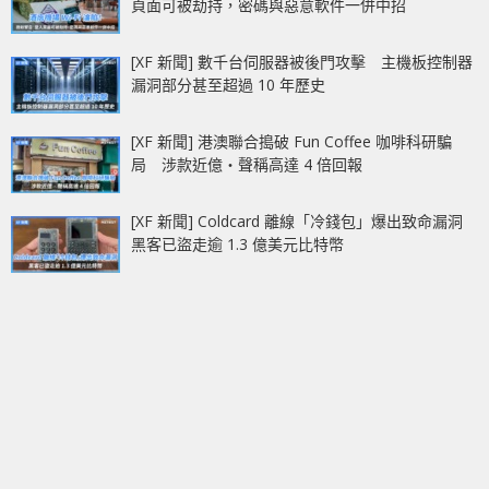
頁面可被劫持，密碼與惡意軟件一併中招
[XF 新聞] 數千台伺服器被後門攻擊 主機板控制器
漏洞部分甚至超過 10 年歷史
[XF 新聞] 港澳聯合搗破 Fun Coffee 咖啡科研騙
局 涉款近億‧聲稱高達 4 倍回報
[XF 新聞] Coldcard 離線「冷錢包」爆出致命漏洞
黑客已盜走逾 1.3 億美元比特幣