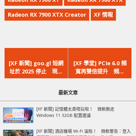
Radeon RX 7900 XTX Creator
XF 情報
上
下
一
一
[XF 新聞] goo.gl 短網
[XF 學堂] PCIe 6.0 頻
篇
篇
址於 2025 停止 現有
寬再雙倍提升 頻寬
文
文
短網址都會被停止
256GB/s‧傳輸率
章：
章：
64GT/s
最新文章
[XF 新聞] 記憶體太貴唔玩啦！ 微軟刪走
Windows 11 32GB 配置建議
[XF 新聞] 酒店機場 Wi-Fi 淪陷！ 微軟警告：登入