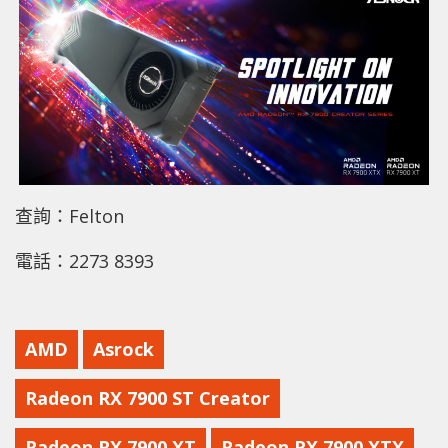
查詢：Felton
電話：2273 8393
AMD
Asrock
Radeon RX 7900 ST Creator
Radeon RX 7900 XT
Radeon RX 7900 XTX