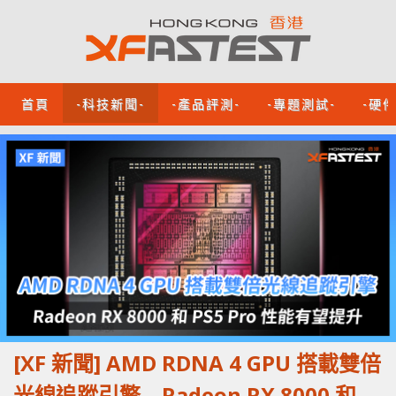
首頁
-科技新聞-
-產品評測-
-專題測試-
-硬
[XF 新聞] AMD RDNA 4 GPU 搭載雙倍
光線追蹤引擎 Radeon RX 8000 和