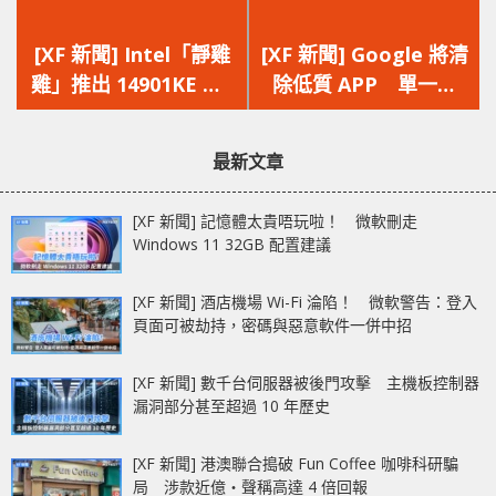
上
下
一
一
[XF 新聞] Intel「靜雞
[XF 新聞] Google 將清
篇
篇
雞」推出 14901KE 8
除低質 APP 單一圖
文
文
個 P 核心 最高時脈
片/簡單文字介紹將被下
章：
章：
5.8GHz
架
最新文章
[XF 新聞] 記憶體太貴唔玩啦！ 微軟刪走
Windows 11 32GB 配置建議
[XF 新聞] 酒店機場 Wi-Fi 淪陷！ 微軟警告：登入
頁面可被劫持，密碼與惡意軟件一併中招
[XF 新聞] 數千台伺服器被後門攻擊 主機板控制器
漏洞部分甚至超過 10 年歷史
[XF 新聞] 港澳聯合搗破 Fun Coffee 咖啡科研騙
局 涉款近億‧聲稱高達 4 倍回報