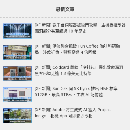
章：
章：
初在中國市場推出
裁
最新文章
[XF 新聞] 數千台伺服器被後門攻擊 主機板控制器
漏洞部分甚至超過 10 年歷史
[XF 新聞] 港澳聯合搗破 Fun Coffee 咖啡科研騙
局 涉款近億‧聲稱高達 4 倍回報
[XF 新聞] Coldcard 離線「冷錢包」爆出致命漏洞
黑客已盜走逾 1.3 億美元比特幣
[XF 新聞] SanDisk 同 SK hynix 推出 HBF 標準
512GB‧最高 3TB/s‧主攻 AI 記憶體
[XF 新聞] Adobe 將生成式 AI 塞入 Project
Indigo 相機 App 可即影即改相