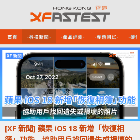
首頁
-科技新聞-
-產品評測-
-專題測試-
-硬
[XF 新聞] 蘋果 iOS 18 新增「恢復相
簿」功能 協助用戶找回遺失或損壞的