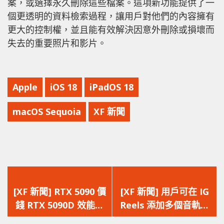
案，或選擇永久刪除這些檔案。這項新功能提供了一
個更透明的資料檢索過程，讓用戶對他們的內容擁有
更大的控制權，並且能有效解決因意外刪除或損壞而
失去的重要照片和影片。
Apple
iOS 18
iPadOS 18
macOS Sequoia
XF 新聞
上
下
一
一
[XF 新聞] RTX 5090 價
[XF 新聞] 用戶可在 IG
篇
篇
錢 RTX 5090D 效能
Reels 添加多個音軌
文
文
NVIDIA 預計 2025 年
最多 20 條音軌任意剪