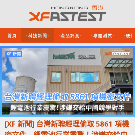
首頁
-科技新聞-
-產品評測-
-專題測試-
-硬
[XF 新聞] 台灣新聘經理偷取 5861 項機
密文件 鋰電池行業震驚！涉嫌交給中