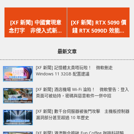
上
下
一
一
[XF 新聞] 中國實現意
[XF 新聞] RTX 5090 價
篇
篇
念打字 非侵入式新突
錢 RTX 5090D 效能
文
文
破 意念打字僅需 1.4
NVIDIA 預計 2025 年
章：
章：
秒
初在中國市場推出
最新文章
[XF 新聞] 記憶體太貴唔玩啦！ 微軟刪走
Windows 11 32GB 配置建議
[XF 新聞] 酒店機場 Wi-Fi 淪陷！ 微軟警告：登入
頁面可被劫持，密碼與惡意軟件一併中招
[XF 新聞] 數千台伺服器被後門攻擊 主機板控制器
漏洞部分甚至超過 10 年歷史
[XF 新聞] 港澳聯合搗破 Fun Coffee 咖啡科研騙