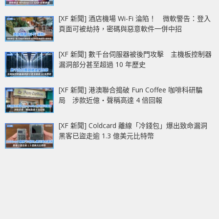
[XF 新聞] 酒店機場 Wi-Fi 淪陷！ 微軟警告：登入
頁面可被劫持，密碼與惡意軟件一併中招
[XF 新聞] 數千台伺服器被後門攻擊 主機板控制器
漏洞部分甚至超過 10 年歷史
[XF 新聞] 港澳聯合搗破 Fun Coffee 咖啡科研騙
局 涉款近億‧聲稱高達 4 倍回報
[XF 新聞] Coldcard 離線「冷錢包」爆出致命漏洞
黑客已盜走逾 1.3 億美元比特幣