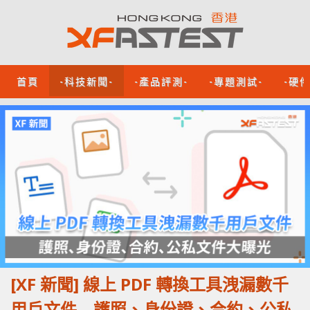
首頁
-科技新聞-
-產品評測-
-專題測試-
-硬
[XF 新聞] 線上 PDF 轉換工具洩漏數千
用戶文件 護照、身份證、合約、公私