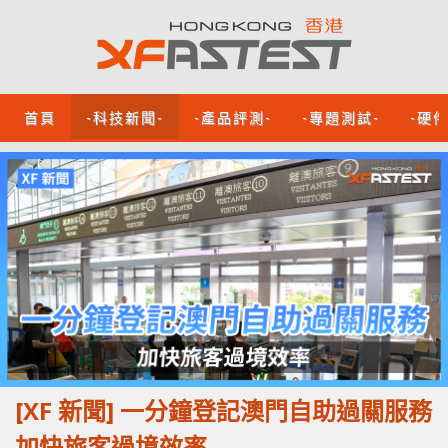
首頁
-科技新聞-
-產品評測-
-專題測試-
-硬
[XF 新聞] 一分鐘登記澳門自助過關服務
加快旅客過境效率