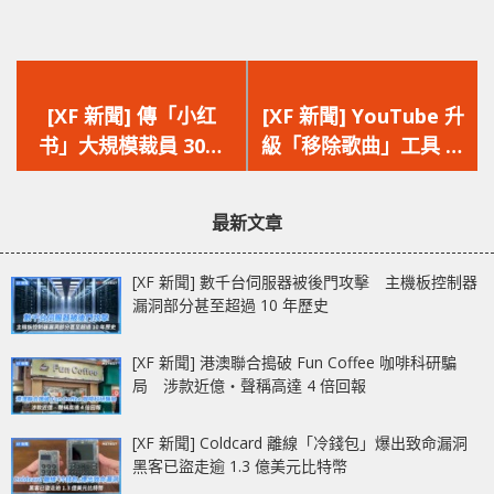
上
下
一
一
[XF 新聞] 傳「小红
[XF 新聞] YouTube 升
篇
篇
书」大規模裁員 30%
級「移除歌曲」工具 精
文
文
高層對員工效率不滿 年
準移除版權音樂 保留對
章：
章：
輕員工紛紛離職
話內容
最新文章
[XF 新聞] 數千台伺服器被後門攻擊 主機板控制器
漏洞部分甚至超過 10 年歷史
[XF 新聞] 港澳聯合搗破 Fun Coffee 咖啡科研騙
局 涉款近億‧聲稱高達 4 倍回報
[XF 新聞] Coldcard 離線「冷錢包」爆出致命漏洞
黑客已盜走逾 1.3 億美元比特幣