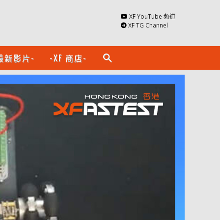
XF YouTube 頻道
XF TG Channel
最新影片-
-XF 商店-
search