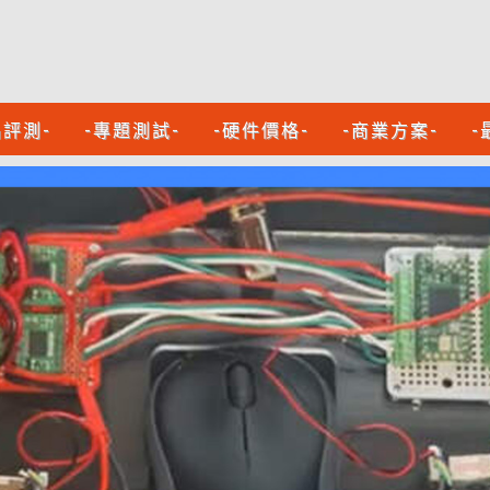
品評測-
-專題測試-
-硬件價格-
-商業方案-
-