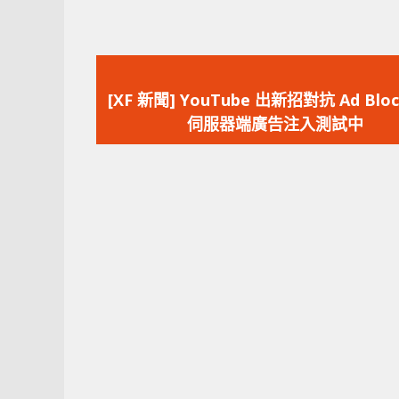
上
一
[XF 新聞] YouTube 出新招對抗 Ad Bl
篇
伺服器端廣告注入測試中
文
章：