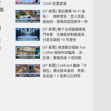
近
32GB 配置建議
裝
[XF 新聞] 酒店機場 Wi-Fi 淪
陷！ 微軟警告：登入頁面可
被劫持，密碼與惡意軟件一併
中招
構
[XF 新聞] 數千台伺服器被後
。
門攻擊 主機板控制器漏洞部
分甚至超過 10 年歷史
在
看
[XF 新聞] 港澳聯合搗破 Fun
Coffee 咖啡科研騙局 涉款
近億‧聲稱高達 4 倍回報
[XF 新聞] Coldcard 離線「冷
錢包」爆出致命漏洞 黑客已
盜走逾 1.3 億美元比特幣