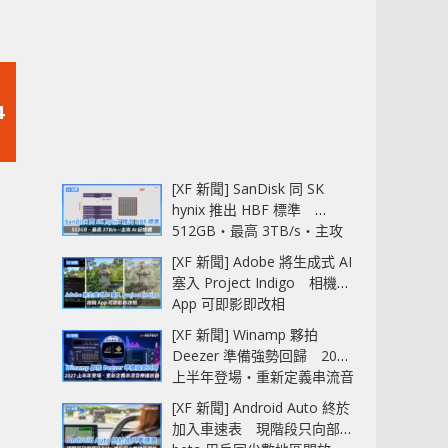
4
[XF 新聞] SanDisk 同 SK
hynix 推出 HBF 標準
512GB‧最高 3TB/s‧主攻
AI 記憶體
[XF 新聞] Adobe 將生成式 AI
塞入 Project Indigo 相機
App 可即影即改相
[XF 新聞] Winamp 夥拍
Deezer 準備強勢回歸 2027
上半年登場‧重新定義串流音
樂播放器
[XF 新聞] Android Auto 終於
加入車速表 現階段只向部分