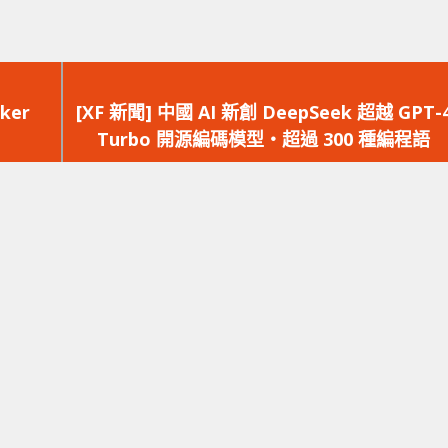
下
一
ocker
[XF 新聞] 中國 AI 新創 DeepSeek 超越 GPT-
篇
Turbo 開源編碼模型‧超過 300 種編程語
文
章：