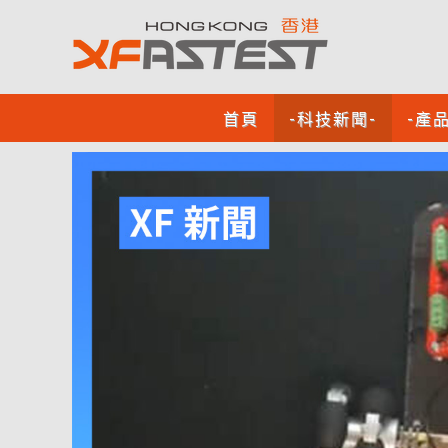
首頁
-科技新聞-
-產