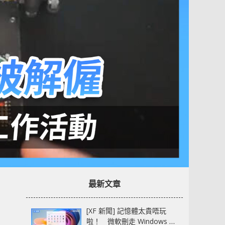
最新文章
[XF 新聞] 記憶體太貴唔玩
啦！ 微軟刪走 Windows 11