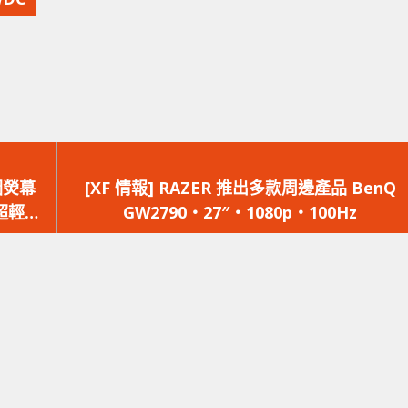
下
一
繪圖熒幕
[XF 情報] RAZER 推出多款周邊產品 BenQ
篇
‧超輕薄
GW2790‧27″‧1080p‧100Hz
文
章：