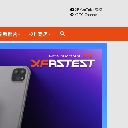
XF YouTube 頻道
XF TG Channel
最新影片-
-XF 商店-
search