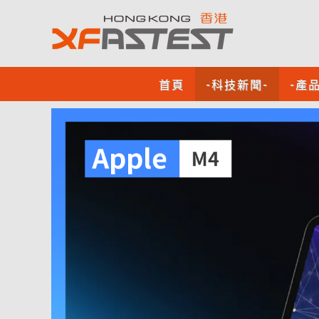
首頁
-科技新聞-
-產