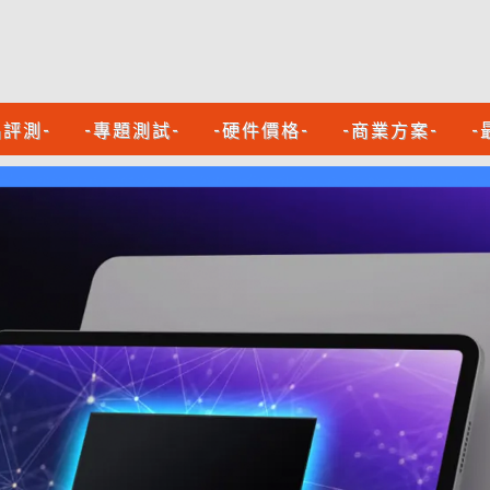
品評測-
-專題測試-
-硬件價格-
-商業方案-
-