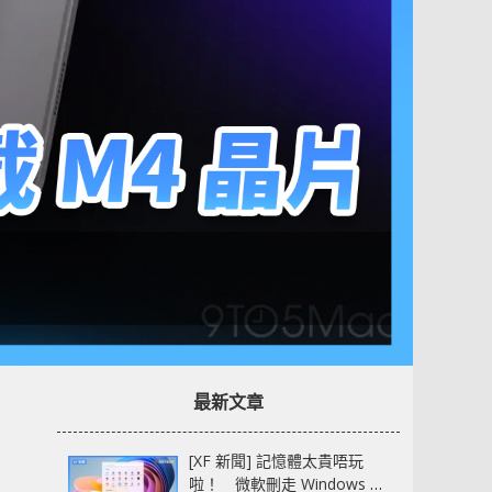
最新文章
[XF 新聞] 記憶體太貴唔玩
啦！ 微軟刪走 Windows 11