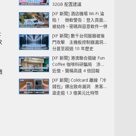
32GB 配置建議
[XF 新聞] 酒店機場 Wi-Fi 淪
陷！ 微軟警告：登入頁面可
被劫持，密碼與惡意軟件一併
中招
c
[XF 新聞] 數千台伺服器被後
軟
門攻擊 主機板控制器漏洞部
分甚至超過 10 年歷史
[XF 新聞] 港澳聯合搗破 Fun
系
Coffee 咖啡科研騙局 涉款
近億‧聲稱高達 4 倍回報
饋
[XF 新聞] Coldcard 離線「冷
錢包」爆出致命漏洞 黑客已
盜走逾 1.3 億美元比特幣