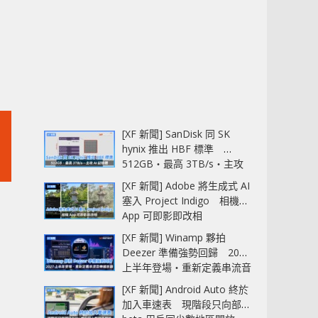
[XF 新聞] SanDisk 同 SK
hynix 推出 HBF 標準
512GB‧最高 3TB/s‧主攻
AI 記憶體
[XF 新聞] Adobe 將生成式 AI
塞入 Project Indigo 相機
App 可即影即改相
[XF 新聞] Winamp 夥拍
Deezer 準備強勢回歸 2027
上半年登場‧重新定義串流音
樂播放器
[XF 新聞] Android Auto 終於
加入車速表 現階段只向部分