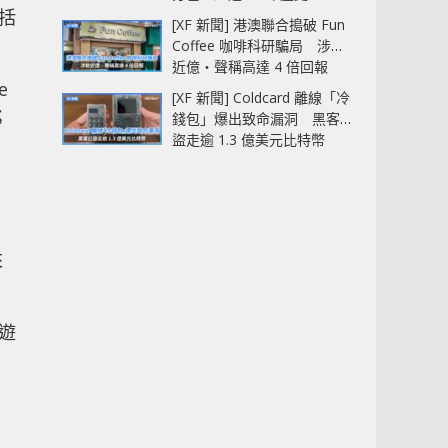
包括
[XF 新聞] 港澳聯合搗破 Fun
Coffee 咖啡科研騙局 涉款
近億‧聲稱高達 4 倍回報
e
[XF 新聞] Coldcard 離線「冷
；
錢包」爆出致命漏洞 黑客已
盜走逾 1.3 億美元比特幣
來
遊