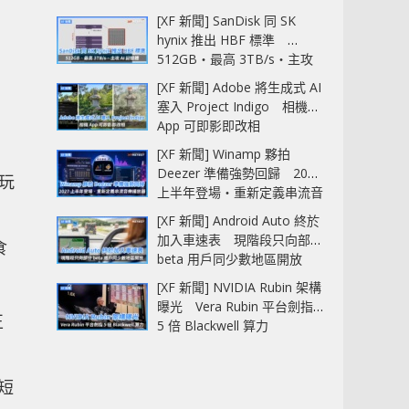
[XF 新聞] SanDisk 同 SK
hynix 推出 HBF 標準
512GB‧最高 3TB/s‧主攻
AI 記憶體
[XF 新聞] Adobe 將生成式 AI
塞入 Project Indigo 相機
App 可即影即改相
[XF 新聞] Winamp 夥拍
Deezer 準備強勢回歸 2027
試玩
上半年登場‧重新定義串流音
樂播放器
[XF 新聞] Android Auto 終於
加入車速表 現階段只向部分
食
beta 用戶同少數地區開放
[XF 新聞] NVIDIA Rubin 架構
曝光 Vera Rubin 平台劍指
正
5 倍 Blackwell 算力
短