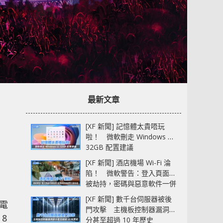
最新文章
[XF 新聞] 記憶體太貴唔玩
啦！ 微軟刪走 Windows 11
32GB 配置建議
[XF 新聞] 酒店機場 Wi-Fi 淪
陷！ 微軟警告：登入頁面可
被劫持，密碼與惡意軟件一併
中招
[XF 新聞] 數千台伺服器被後
電
門攻擊 主機板控制器漏洞部
8
分甚至超過 10 年歷史