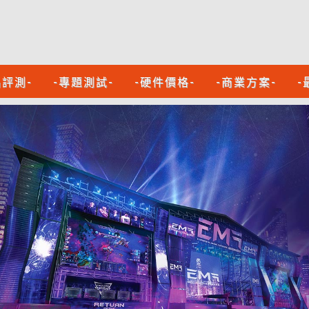
品評測-
-專題測試-
-硬件價格-
-商業方案-
-