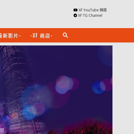
XF YouTube 頻道
XF TG Channel
最新影片-
-XF 商店-
search