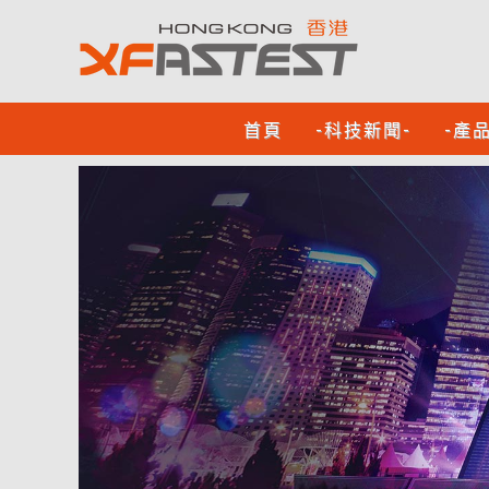
首頁
-科技新聞-
-產