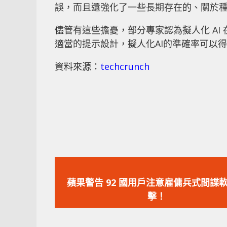
誤，而且還強化了一些長期存在的、關於
儘管有這些擔憂，部分專家認為擬人化 A
適當的提示設計，擬人化AI的準確率可以
資料來源：
techcrunch
上
一
蘋果警告 92 國用戶注意雇傭兵式間諜
篇
擊！
文
章：