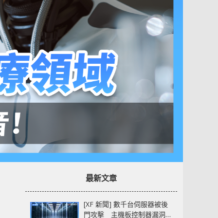
最新文章
[XF 新聞] 數千台伺服器被後
門攻擊 主機板控制器漏洞部