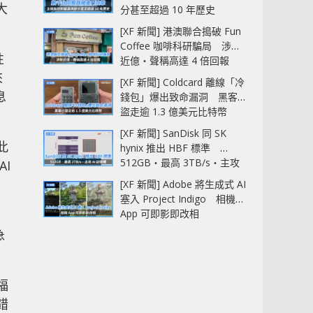
大
分甚至超過 10 年歷史
[XF 新聞] 港澳聯合搗破 Fun
Coffee 咖啡科研騙局 涉款
性
近億‧聲稱高達 4 倍回報
來
[XF 新聞] Coldcard 離線「冷
息
錢包」爆出致命漏洞 黑客已
盜走逾 1.3 億美元比特幣
[XF 新聞] SanDisk 同 SK
此
hynix 推出 HBF 標準
512GB‧最高 3TB/s‧主攻
I
AI 記憶體
[XF 新聞] Adobe 將生成式 AI
塞入 Project Indigo 相機
App 可即影即改相
急
福
錯