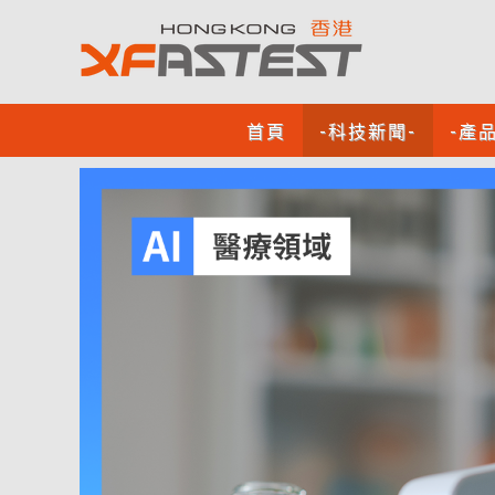
首頁
-科技新聞-
-產