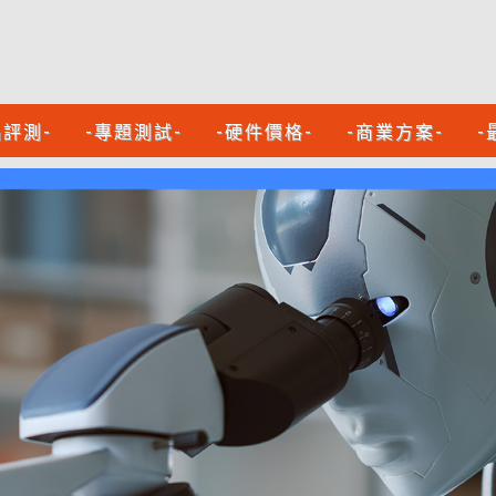
品評測-
-專題測試-
-硬件價格-
-商業方案-
-