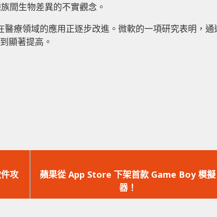
種族間生物差異的不實觀念。
I 在醫療領域的應用正逐步改進。微軟的一項研究表明，通
得到顯著提高。
下
一
軟件攻
蘋果從 App Store 下架首款 Game Boy 模擬
篇
器！
文
章：