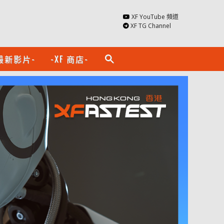
XF YouTube 頻道
XF TG Channel
最新影片-
-XF 商店-
search