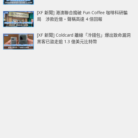
[XF 新聞] 港澳聯合搗破 Fun Coffee 咖啡科研騙
局 涉款近億‧聲稱高達 4 倍回報
[XF 新聞] Coldcard 離線「冷錢包」爆出致命漏洞
黑客已盜走逾 1.3 億美元比特幣