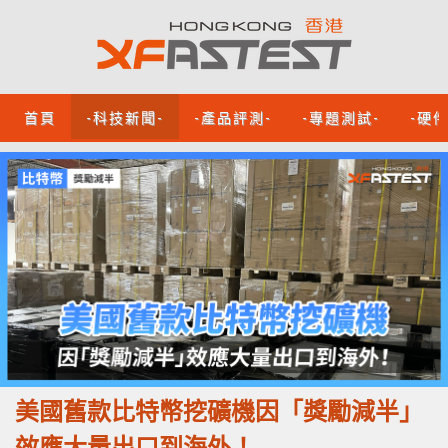
首頁
-科技新聞-
-產品評測-
-專題測試-
-硬
美國舊款比特幣挖礦機因「獎勵減半」
效應大量出口到海外！