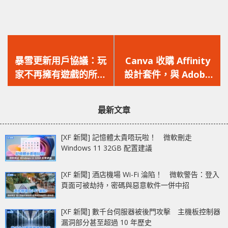
上
下
一
一
暴雪更新用戶協議：玩
Canva 收購 Affinity
篇
篇
家不再擁有遊戲的所有
設計套件，與 Adob​​e
文
文
權！
抗衡到底！
章：
章：
最新文章
[XF 新聞] 記憶體太貴唔玩啦！ 微軟刪走
Windows 11 32GB 配置建議
[XF 新聞] 酒店機場 Wi-Fi 淪陷！ 微軟警告：登入
頁面可被劫持，密碼與惡意軟件一併中招
[XF 新聞] 數千台伺服器被後門攻擊 主機板控制器
漏洞部分甚至超過 10 年歷史