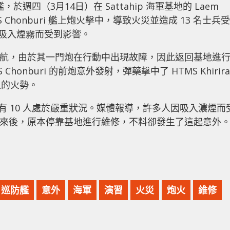
艦，於週四（3月14日）在 Sattahip 海軍基地的 Laem
 Chonburi 艦上炮火擊中，導致火災並造成 13 名士兵受
因吸入煙霧而受到影響。
演習後返航，由於其一門炮在行動中出現故障，因此返回基地進
Chonburi 的前炮意外發射，彈藥擊中了 HTMS Khirira
上的火勢。
，有 10 人處於嚴重狀況。媒體報導，許多人因吸入濃煙而
演習中歸來後，原本停靠基地進行維修，不料卻發生了這起意外
巡防艦
意外
海軍
演習
火災
炮火
維修