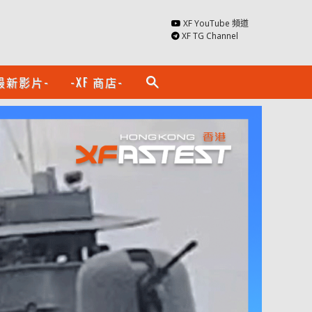
XF YouTube 頻道
XF TG Channel
最新影片-
-XF 商店-
search