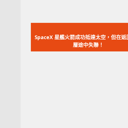
上
一
SpaceX 星艦火箭成功抵達太空，但在
篇
層途中失聯！
文
章：