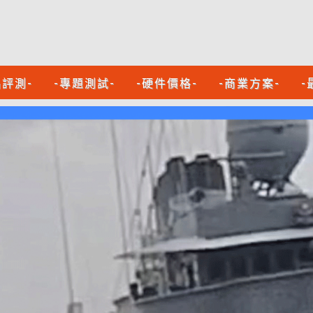
品評測-
-專題測試-
-硬件價格-
-商業方案-
-