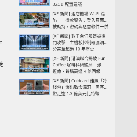
32GB 配置建議
[XF 新聞] 酒店機場 Wi-Fi 淪
陷！ 微軟警告：登入頁面可
被劫持，密碼與惡意軟件一併
中招
行
[XF 新聞] 數千台伺服器被後
t
門攻擊 主機板控制器漏洞部
分甚至超過 10 年歷史
[XF 新聞] 港澳聯合搗破 Fun
受
Coffee 咖啡科研騙局 涉款
近億‧聲稱高達 4 倍回報
。
[XF 新聞] Coldcard 離線「冷
錢包」爆出致命漏洞 黑客已
盜走逾 1.3 億美元比特幣