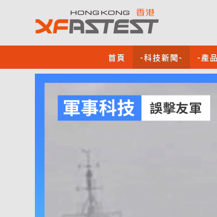
首頁
-科技新聞-
-產