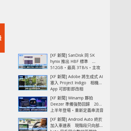
紐
[XF 新聞] SanDisk 同 SK
hynix 推出 HBF 標準
512GB‧最高 3TB/s‧主攻
AI 記憶體
[XF 新聞] Adobe 將生成式 AI
塞入 Project Indigo 相機
App 可即影即改相
[XF 新聞] Winamp 夥拍
Deezer 準備強勢回歸 2027
上半年登場‧重新定義串流音
樂播放器
[XF 新聞] Android Auto 終於
加入車速表 現階段只向部分