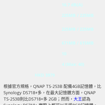
噪音值
18.4 dB(A)
16.7 dB(A)
226MB /
讀取/寫入效能
225MB / 225MB
188MB
加密讀取/寫入
226MB /
225MB / 225MB
效能
184MB
讀取/寫入效能
N/A
671MB / 615MB
(10Gigabit)
最大硬碟數
7
10
IP Cam
2 (Max: 40)
4 (Max: 40)
License
建議零售價
HKD 3979
HKD 3999
根據官方規格，QNAP TS-253B 配備4GB記憶體，比
Synology DS718+多，在最大記憶體方面，QNAP
TS-253B則比DS718+多 2GB；然而，
大王
認為