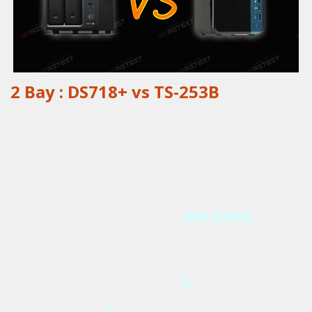
2 Bay : DS718+ vs TS-253B
Synology
QNAP TS-253B
DS718+
Intel®
Intel® Celeron®
CPU
Celeron®
J3455
J3455
RAM
2GB DDR3L
4GB DDR3L
Max Ram
6GB DDR3L
8GB DDR3L
GbE LAN
2
2
USB 3.0
3
5
eSATA
1
N/A