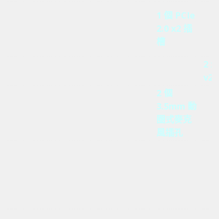
1 個 PCIe
PCIe
N/A
N/A
2.0 x2 插
N/A
槽
2 x HDMI
2 x HDMI
2 x
HDMI
N/A
v1.4b
v1.4b
v2.
2 個
3.5mm 動
Audio In
N/A
N/A
N/A
圈式麥克
風插孔
內建揚聲
器與
Audio Out
N/A
N/A
3.5mm
1 x
line out 插
孔
0.96″ 單色