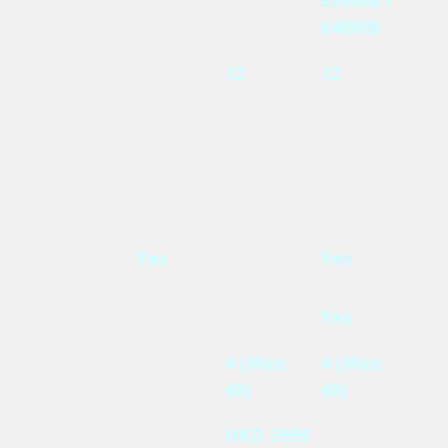
能
N/A
N/A
N/A
648MB
(10Gigabit)
最大硬碟數
9
12
12
4
2 x SATA /
NVMe SSD
2 x NVMe
M.2 SSD
N/A
(需加購
N/A
SSD
QM2擴充
卡)
M.2 SSD
Yes
N/A
Yes
N/A
Cache
M.2 SSD
N/A
N/A
Yes
N/A
Volume
IP Cam
2 (Max:
4 (Max:
4 (Max:
4 (
License
40)
40)
40)
36)
HKD
建議零售價
HKD 3999
HKD 4999
TB