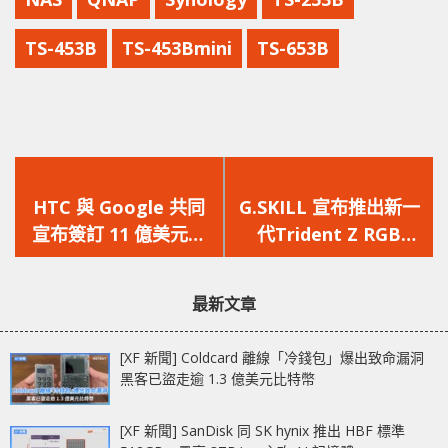
TS-453B
TS-453Bmini
TS-653B
上
下
一
一
HTC 與 Google 共同
G.SKILL 宣布推出新一
篇
篇
宣布簽訂 11 億美元合
代Trident Z RGB
文
文
作協議
DDR4
章：
章：
最新文章
[XF 新聞] Coldcard 離線「冷錢包」爆出致命漏洞
黑客已盜走逾 1.3 億美元比特幣
[XF 新聞] SanDisk 同 SK hynix 推出 HBF 標準