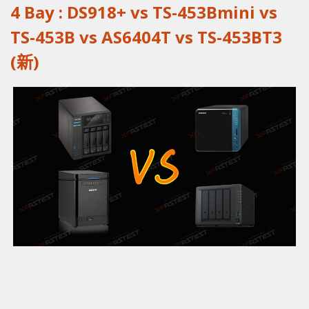
4 Bay : DS918+ vs TS-453Bmini vs
TS-453B vs AS6404T vs TS-453BT3
(新)
Synology
QNAP TS-
QNAP TS-
Asu
DS918+
453Bmini
453B
AS6
Intel®
Intel®
Intel®
Int