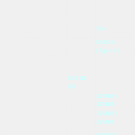
OLED / LCD
LC
N/A
N/A
OLED 顯示
顯示面板
面
面板
SDXC 記憶卡
N/A
N/A
Yes
N/A
讀卡機
USB
USB3.0
N/A
N/A
N/A
QuickAccess
(Type-C)
Thunderbolt
N/A
N/A
N/A
N/A
18.4
16.9 dB
噪音值
18.8 dB(A)
17.
dB(A)
(A)
讀取/寫入效
226MB /
225MB /
225MB /
219
能
223MB
224MB
225MB
22
加密讀取/寫
225MB /
225MB /
225MB /
213
入效能
221MB
224MB
225MB
17
讀取/寫入效
659MB /