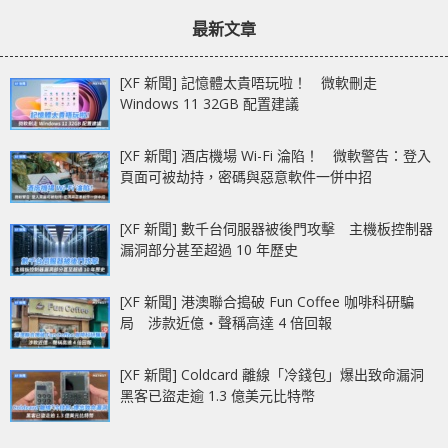
章：
章：
全！
最新文章
[XF 新聞] 記憶體太貴唔玩啦！ 微軟刪走
Windows 11 32GB 配置建議
[XF 新聞] 酒店機場 Wi-Fi 淪陷！ 微軟警告：登入
頁面可被劫持，密碼與惡意軟件一併中招
[XF 新聞] 數千台伺服器被後門攻擊 主機板控制器
漏洞部分甚至超過 10 年歷史
[XF 新聞] 港澳聯合搗破 Fun Coffee 咖啡科研騙
局 涉款近億‧聲稱高達 4 倍回報
[XF 新聞] Coldcard 離線「冷錢包」爆出致命漏洞
黑客已盜走逾 1.3 億美元比特幣