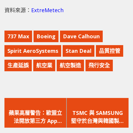
資料來源：
ExtreMetech
737 Max
Boeing
Dave Calhoun
Spirit AeroSystems
Stan Deal
品質控管
生產延誤
航空業
航空製造
飛行安全
上
下
一
一
蘋果高層警告：歐盟立
TSMC 與 SAMSUNG
篇
篇
法開放第三方 App
堅守於台灣與韓國製造
文
文
Store 將會威脅用戶安
2nm 晶片