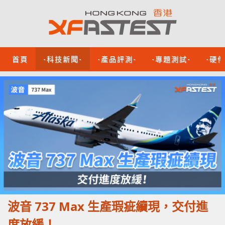
首頁
-科技新聞-
-產品評測-
-專題測試-
-硬
波音 737 Max 生產瑕疵續現，交付進
度放緩！