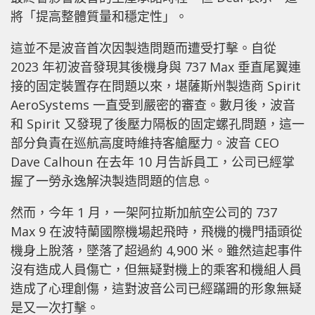
將「提高整體質量和穩定性」。
這並不是波音首次因製造問題而遭受打擊。自從
2023 年初波音發現其後機身與 737 Max 垂直尾翼連
接的固定裝置存在問題以來，堪薩斯州製造商 Spirit
AeroSystems 一直受到嚴密的審查。數月後，波音
和 Spirit 又發現了後壓力隔板的固定螺孔問題，這一
部分負責在巡航高度時維持客艙壓力。波音 CEO
Dave Calhoun 在去年 10 月告訴員工，公司已經掌
握了一勞永逸解決製造問題的信息。
然而，今年 1 月，一架阿拉斯加航空公司的 737
Max 9 在波特蘭國際機場起飛時，飛機的機門插頭從
機身上脫落，墜落了超過約 4,900 米。雖然這起事件
沒有造成人員傷亡，但無疑對機上的乘客和機組人員
造成了心理創傷，這對波音公司已經蹣跚的形象無疑
是又一次打擊。