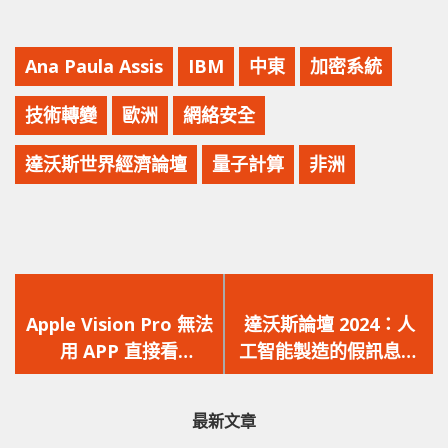
Ana Paula Assis
IBM
中東
加密系統
技術轉變
歐洲
網絡安全
達沃斯世界經濟論壇
量子計算
非洲
上
下
一
一
Apple Vision Pro 無法
達沃斯論壇 2024：人
篇
篇
用 APP 直接看
工智能製造的假訊息成
文
文
Netflix，用戶需透過網
為全球威脅焦點！
章：
章：
頁觀看！
最新文章