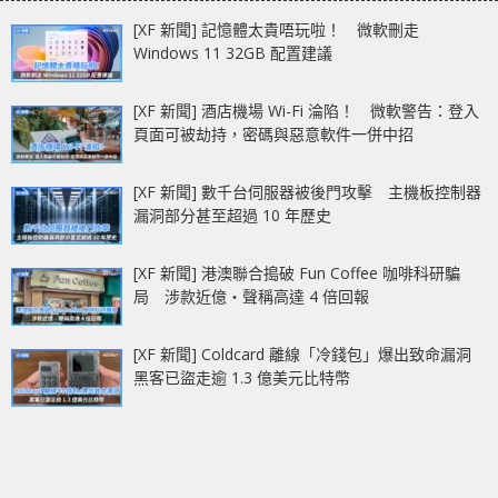
[XF 新聞] 記憶體太貴唔玩啦！ 微軟刪走
Windows 11 32GB 配置建議
[XF 新聞] 酒店機場 Wi-Fi 淪陷！ 微軟警告：登入
頁面可被劫持，密碼與惡意軟件一併中招
[XF 新聞] 數千台伺服器被後門攻擊 主機板控制器
漏洞部分甚至超過 10 年歷史
[XF 新聞] 港澳聯合搗破 Fun Coffee 咖啡科研騙
局 涉款近億‧聲稱高達 4 倍回報
[XF 新聞] Coldcard 離線「冷錢包」爆出致命漏洞
黑客已盜走逾 1.3 億美元比特幣