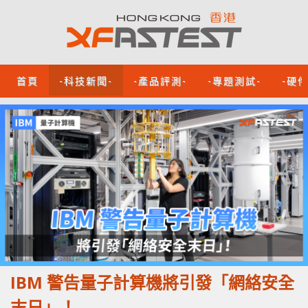
首頁
-科技新聞-
-產品評測-
-專題測試-
-硬
IBM 警告量子計算機將引發「網絡安全
末日」！