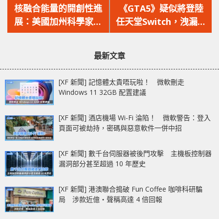
一
一
核融合能量的開創性進
《GTA5》疑似將登陸
篇
篇
展：美國加州科學家成
任天堂Switch，洩漏源
文
文
功多次實現「點火」！
碼揭示端倪！
章：
章：
最新文章
[XF 新聞] 記憶體太貴唔玩啦！ 微軟刪走
Windows 11 32GB 配置建議
[XF 新聞] 酒店機場 Wi-Fi 淪陷！ 微軟警告：登入
頁面可被劫持，密碼與惡意軟件一併中招
[XF 新聞] 數千台伺服器被後門攻擊 主機板控制器
漏洞部分甚至超過 10 年歷史
[XF 新聞] 港澳聯合搗破 Fun Coffee 咖啡科研騙
局 涉款近億‧聲稱高達 4 倍回報