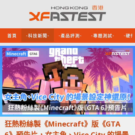
首頁
-科技新聞-
-產品評測-
-專題測試-
-硬
狂熱粉絲製《Minecraft》版《GTA
6》預告片，女主角、Vice City 的場景