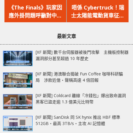
一
一
《The Finals》玩家因
唔係 Cybertruck！瑞
篇
篇
應外掛問題呼籲對中國
士太陽能電動貨車征服
文
文
進行鎖區處理，官方回
世界最高火山創世界紀
章：
章：
應：我們不支持鎖區！
錄！
最新文章
[XF 新聞] 數千台伺服器被後門攻擊 主機板控制器
漏洞部分甚至超過 10 年歷史
[XF 新聞] 港澳聯合搗破 Fun Coffee 咖啡科研騙
局 涉款近億‧聲稱高達 4 倍回報
[XF 新聞] Coldcard 離線「冷錢包」爆出致命漏洞
黑客已盜走逾 1.3 億美元比特幣
[XF 新聞] SanDisk 同 SK hynix 推出 HBF 標準
512GB‧最高 3TB/s‧主攻 AI 記憶體