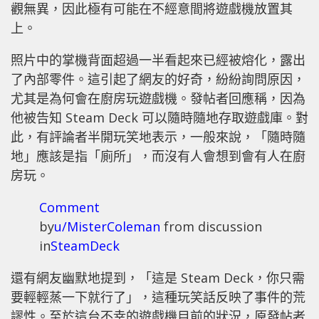
觀無異，因此極有可能在不經意間將遊戲機放置其
上。
照片中的掌機背面超過一半看起來已經被熔化，露出
了內部零件。這引起了網友的好奇，紛紛詢問原因，
尤其是為何會在廚房玩遊戲機。發帖者回應稱，因為
他被告知 Steam Deck 可以隨時隨地存取遊戲庫。對
此，有評論者半開玩笑地表示，一般來說，「隨時隨
地」應該是指「廁所」，而沒有人會想到會有人在廚
房玩。
Comment
by
u/MisterColeman
from discussion
in
SteamDeck
還有網友幽默地提到，「這是 Steam Deck，你只需
要輕輕蒸一下就行了」，這種玩笑話反映了事件的荒
謬性。至於這台不幸的遊戲機目前的狀況，原發帖者