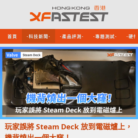
首頁
-科技新聞-
-產品評測-
-專題測試-
-硬
玩家誤將 Steam Deck 放到電磁爐上，
機背燒出一個大窿！