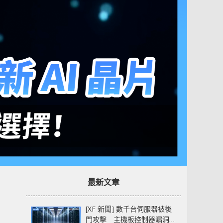
最新文章
[XF 新聞] 數千台伺服器被後
門攻擊 主機板控制器漏洞部