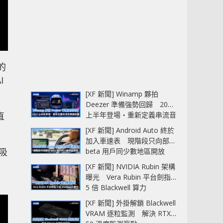
的
I
[XF 新聞] Winamp 夥拍
Deezer 準備強勢回歸 2027
直
上半年登場‧重新定義串流音
樂播放器
[XF 新聞] Android Auto 終於
加入車速表 現階段只向部分
在吸
beta 用戶同少數地區開放
，
[XF 新聞] NVIDIA Rubin 架構
曝光 Vera Rubin 平台劍指
5 倍 Blackwell 算力
[XF 新聞] 外掛解鎖 Blackwell
VRAM 逐粒監測 解決 RTX