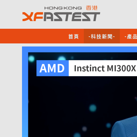
首頁
-科技新聞-
-產