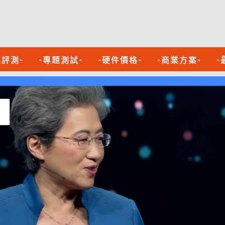
品評測-
-專題測試-
-硬件價格-
-商業方案-
-