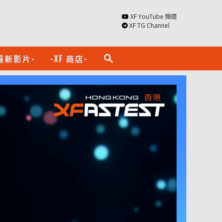
XF YouTube 頻道
XF TG Channel
最新影片-
-XF 商店-
search