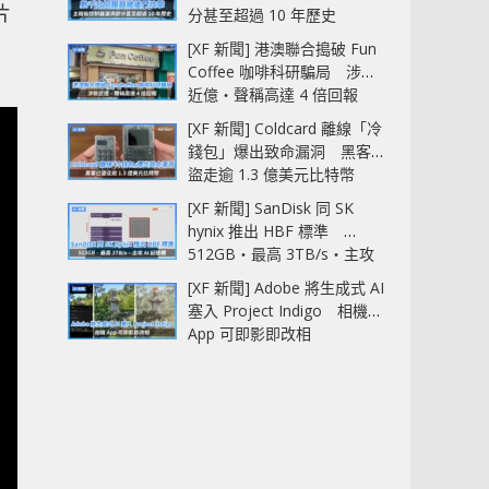
片
分甚至超過 10 年歷史
[XF 新聞] 港澳聯合搗破 Fun
Coffee 咖啡科研騙局 涉款
近億‧聲稱高達 4 倍回報
[XF 新聞] Coldcard 離線「冷
錢包」爆出致命漏洞 黑客已
盜走逾 1.3 億美元比特幣
[XF 新聞] SanDisk 同 SK
hynix 推出 HBF 標準
512GB‧最高 3TB/s‧主攻
AI 記憶體
[XF 新聞] Adobe 將生成式 AI
塞入 Project Indigo 相機
App 可即影即改相