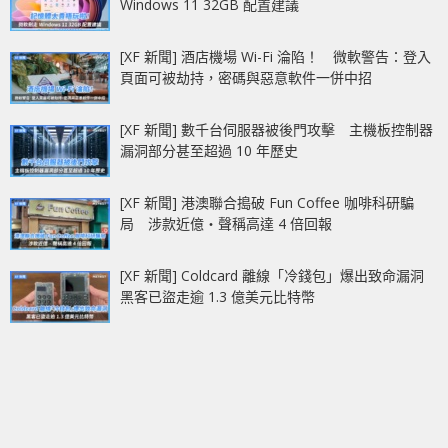
Windows 11 32GB 配置建議
[XF 新聞] 酒店機場 Wi-Fi 淪陷！ 微軟警告：登入
頁面可被劫持，密碼與惡意軟件一併中招
[XF 新聞] 數千台伺服器被後門攻擊 主機板控制器
漏洞部分甚至超過 10 年歷史
[XF 新聞] 港澳聯合搗破 Fun Coffee 咖啡科研騙
局 涉款近億‧聲稱高達 4 倍回報
[XF 新聞] Coldcard 離線「冷錢包」爆出致命漏洞
黑客已盜走逾 1.3 億美元比特幣