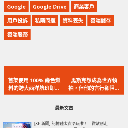
Google
Google Drive
商業客戶
用戶投訴
私隱問題
資料丟失
雲端儲存
雲端服務
上
下
一
一
首架使用 100% 綠色燃
馬斯克想成為世界領
篇
篇
料的跨大西洋航班即將
袖，但他的言行卻阻礙
文
文
起飛！
了他！
章：
章：
最新文章
[XF 新聞] 記憶體太貴唔玩啦！ 微軟刪走