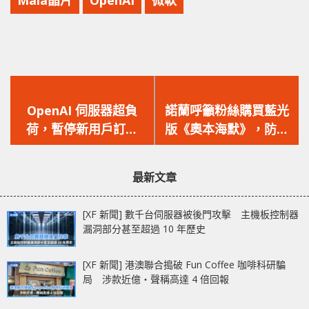
上
下
一
一
OpenAI 伺服器超負
諾蘭呼籲粉絲購買藍光
篇
篇
荷，暫停新用戶訂閱
版《奧本海默》，防止
文
文
ChatGPT Plus 服務！
邪惡的串流平台偷走你
章：
章：
的電影！
最新文章
[XF 新聞] 數千台伺服器被後門攻擊 主機板控制器
漏洞部分甚至超過 10 年歷史
[XF 新聞] 港澳聯合搗破 Fun Coffee 咖啡科研騙
局 涉款近億‧聲稱高達 4 倍回報