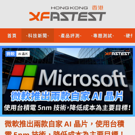
首頁
-科技新聞-
-產品評測-
-專題測試-
-硬
微軟推出兩款自家 AI 晶片，使用台積
電 5nm 技術，降低成本為主要目標！