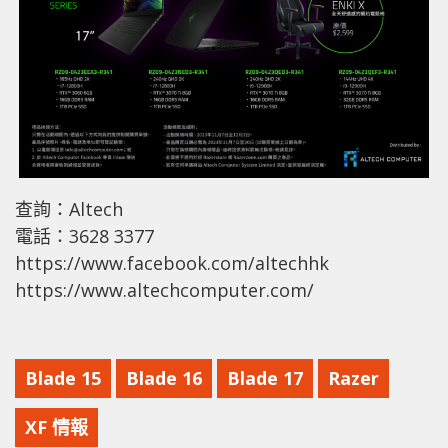
查詢：Altech
電話：3628 3377
https://www.facebook.com/altechhk
https://www.altechcomputer.com/
Blade 15
Blade 16
Blade 17
Razer
XF 情報