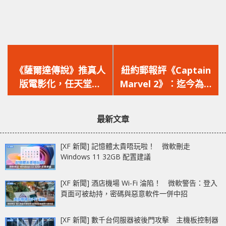
上
下
一
一
《薩爾達傳說》推真人
紐約郵報評《Captain
篇
篇
版電影化，任天堂、
Marvel 2》：迄今為止
文
文
SONY 攜手打造，由
最差的 Marvel 電影！
章：
章：
《移動迷宮》導演執
最新文章
導！
[XF 新聞] 記憶體太貴唔玩啦！ 微軟刪走
Windows 11 32GB 配置建議
[XF 新聞] 酒店機場 Wi-Fi 淪陷！ 微軟警告：登入
頁面可被劫持，密碼與惡意軟件一併中招
[XF 新聞] 數千台伺服器被後門攻擊 主機板控制器