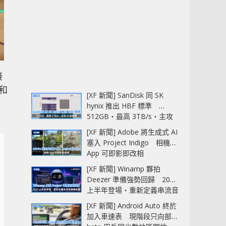
接
器和
[XF 新聞] SanDisk 同 SK
hynix 推出 HBF 標準
512GB‧最高 3TB/s‧主攻
AI 記憶體
[XF 新聞] Adobe 將生成式 AI
塞入 Project Indigo 相機
App 可即影即改相
[XF 新聞] Winamp 夥拍
Deezer 準備強勢回歸 2027
上半年登場‧重新定義串流音
樂播放器
[XF 新聞] Android Auto 終於
加入車速表 現階段只向部分