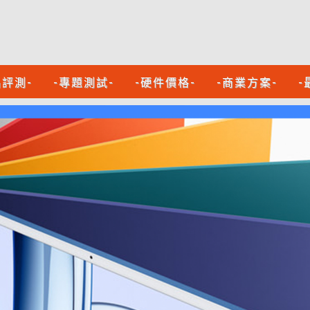
品評測-
-專題測試-
-硬件價格-
-商業方案-
-