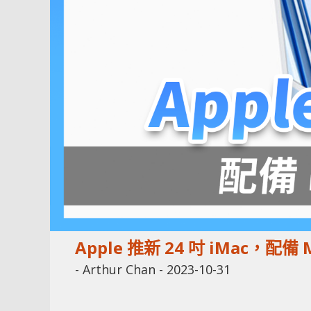
Apple 推新 24 吋 iMac，
-
Arthur Chan
-
2023-10-31