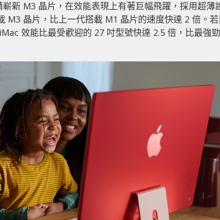
c，配備嶄新 M3 晶片，在效能表現上有著巨幅飛躍，採用超薄
 M3 晶片，比上一代搭載 M1 晶片的速度快達 2 倍。若
新 iMac 效能比最受歡迎的 27 吋型號快達 2.5 倍，比最強