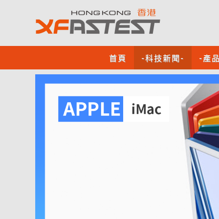
首頁
-科技新聞-
-產