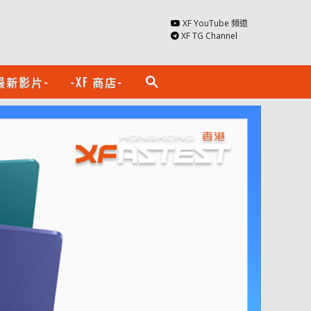
XF YouTube 頻道
XF TG Channel
最新影片-
-XF 商店-
search