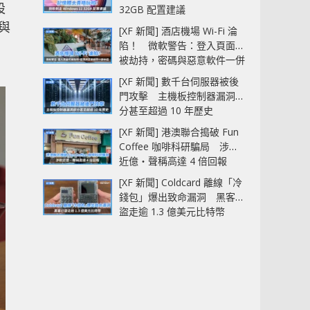
設
32GB 配置建議
與
[XF 新聞] 酒店機場 Wi-Fi 淪
勁
陷！ 微軟警告：登入頁面可
被劫持，密碼與惡意軟件一併
中招
[XF 新聞] 數千台伺服器被後
門攻擊 主機板控制器漏洞部
分甚至超過 10 年歷史
[XF 新聞] 港澳聯合搗破 Fun
Coffee 咖啡科研騙局 涉款
近億‧聲稱高達 4 倍回報
[XF 新聞] Coldcard 離線「冷
錢包」爆出致命漏洞 黑客已
盜走逾 1.3 億美元比特幣