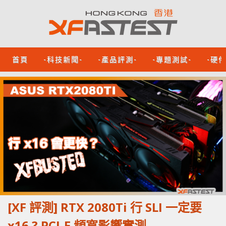
首頁
-科技新聞-
-產品評測-
-專題測試-
-硬
[XF 評測] RTX 2080Ti 行 SLI 一定要
x16 ? PCI-E 頻寬影響實測