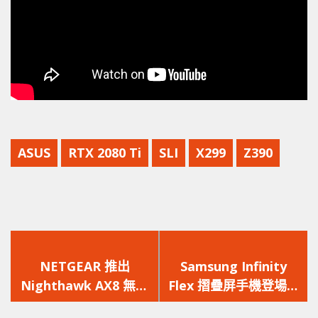
ASUS
RTX 2080 Ti
SLI
X299
Z390
上
下
一
一
NETGEAR 推出
Samsung Infinity
篇
篇
Nighthawk AX8 無線
Flex 摺疊屏手機登場：
文
文
路由器
可以放衫袋的 7.3 寸屏