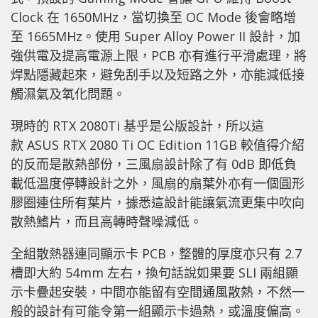
Clock 在 1650MHz，當切換至 OC Mode 後會略增
至 1665MHz。使用 Super Alloy Power II 設計，加
強供電及提高電源上限，PCB 亦有進行平滑處理，將
焊點隱藏起來，避免刮手以及短路之外，亦能減低接
觸濕氣及氧化問題。
現時的 RTX 2080Ti 基乎是公版設計，所以這
款 ASUS RTX 2080 Ti OC Edition 11GB 較值得介紹
的反而是散熱部份，三風扇設計除了有 0dB 即低負
載低溫度停轉設計之外，風扇的扇葉外亦有一個圓形
膠圈連住所有葉片，據悉這設計能讓氣流更集中吹向
散熱鰭片，而且高轉時聲噪減低。
全組散熱器連同顯示卡 PCB，整體的厚度亦只有 2.7
槽即大約 54mm 左右，換句話說如果要 SLI 兩組顯
示卡疊起安裝，中間亦能留有空間通風散熱，不然一
般的設計有可能令第一組顯示卡過熱，或溫度偏高。