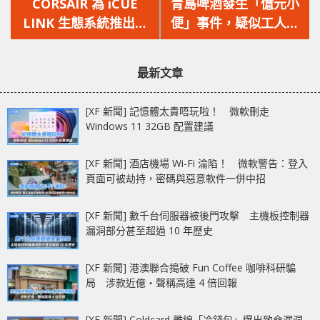
一
一
CORSAIR 為 iCUE
青島啤酒發生「億元小
篇
篇
LINK 生態系統推出配
便」事件，疑似工人於
文
文
備 LCD 的新型一體式
大型原料箱小便，又引
章：
章：
CPU 冷卻器！
發食安危機！
最新文章
[XF 新聞] 記憶體太貴唔玩啦！ 微軟刪走
Windows 11 32GB 配置建議
[XF 新聞] 酒店機場 Wi-Fi 淪陷！ 微軟警告：登入
頁面可被劫持，密碼與惡意軟件一併中招
[XF 新聞] 數千台伺服器被後門攻擊 主機板控制器
漏洞部分甚至超過 10 年歷史
[XF 新聞] 港澳聯合搗破 Fun Coffee 咖啡科研騙
局 涉款近億‧聲稱高達 4 倍回報
[XF 新聞] Coldcard 離線「冷錢包」爆出致命漏洞