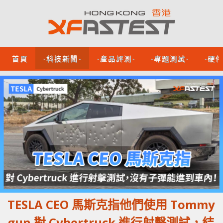
首頁
-科技新聞-
-產品評測-
-專題測試-
-硬
TESLA CEO 馬斯克指他們使用 Tommy
gun 對 Cybertruck 進行射擊測試，結