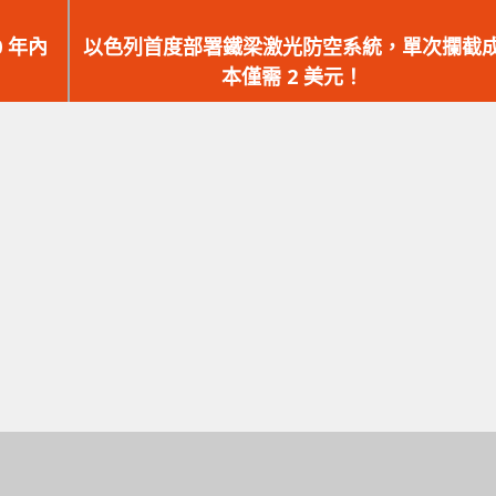
下
一
 年內
以色列首度部署鐵梁激光防空系統，單次攔截
篇
本僅需 2 美元！
文
章：