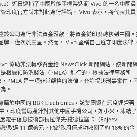
torate）近日逮捕了中國智能手機製造商 Vivo 的一名中國員
印度官方尚未對此進行評論， Vivo 表示，將代表其員
。
，指控該公司進行非法資金匯款，將資金從印度轉移到中國。
機品牌，僅次於三星。然而， Vivo 堅稱自己遵守印度法律
o 協助非法轉移資金給 NewsClick 新聞網站，該新聞
是根據預防洗錢法（PMLA）進行的，根據法律事務所
ey 的說法，PMLA 是一項非常嚴格的法律，允許提起刑事案件，
行為。
屬於中國的 BBK Electronics，該集團還在印度運營著
18 個月中，印度當局還針對其他中國手機公司，如小米，凍結了
度電子信息技術部長拉傑夫·錢德拉塞卡（Rajeev
逃漏稅款達 11 億美元。他說政府僅成功收回了約 18% 的金