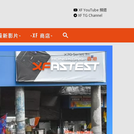
XF YouTube 頻道
XF TG Channel
最新影片-
-XF 商店-
search