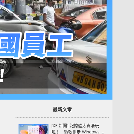
最新文章
[XF 新聞] 記憶體太貴唔玩
啦！ 微軟刪走 Windows 11