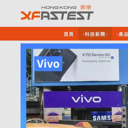
首頁
-科技新聞-
-產