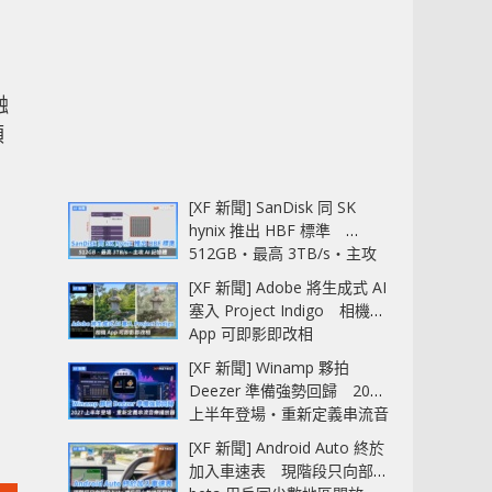
融
領
[XF 新聞] SanDisk 同 SK
hynix 推出 HBF 標準
512GB‧最高 3TB/s‧主攻
AI 記憶體
[XF 新聞] Adobe 將生成式 AI
塞入 Project Indigo 相機
App 可即影即改相
[XF 新聞] Winamp 夥拍
Deezer 準備強勢回歸 2027
上半年登場‧重新定義串流音
樂播放器
[XF 新聞] Android Auto 終於
加入車速表 現階段只向部分