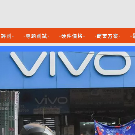
品評測-
-專題測試-
-硬件價格-
-商業方案-
-