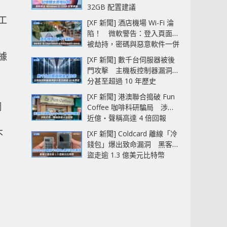
32GB 配置建議
工
[XF 新聞] 酒店機場 Wi-Fi 淪
陷！ 微軟警告：登入頁面可
被劫持，密碼與惡意軟件一併
中招
據
[XF 新聞] 數千台伺服器被後
，
門攻擊 主機板控制器漏洞部
分甚至超過 10 年歷史
[XF 新聞] 港澳聯合搗破 Fun
網
Coffee 咖啡科研騙局 涉款
近億‧聲稱高達 4 倍回報
不
[XF 新聞] Coldcard 離線「冷
錢包」爆出致命漏洞 黑客已
盜走逾 1.3 億美元比特幣