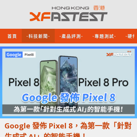
首頁
-科技新聞-
-產品評測-
-專題測試-
-硬
Google 發佈 Pixel 8，為第一款「針對
生成式 AI」的智能手機！