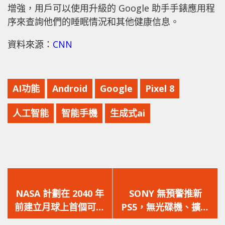
增強，用戶可以使用升級的 Google 助手手錶應用程
序來查詢他們的睡眠情況和其他健康信息。
資料來源：
CNN
AI功能
Android
Google
Pixel 8
人工智能
智能手機
生成式ai
上
下
一
一
NASA 計劃在 2040 年
SONY 無預警推新
篇
篇
前建立月球上首個可租
PS5，無光碟機、擴大
文
文
用住宅！
SSD 容量，身形更纖