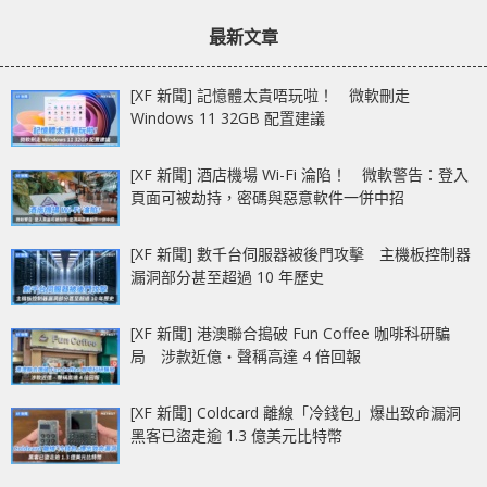
章：
章：
瘦、更輕！
最新文章
[XF 新聞] 記憶體太貴唔玩啦！ 微軟刪走
Windows 11 32GB 配置建議
[XF 新聞] 酒店機場 Wi-Fi 淪陷！ 微軟警告：登入
頁面可被劫持，密碼與惡意軟件一併中招
[XF 新聞] 數千台伺服器被後門攻擊 主機板控制器
漏洞部分甚至超過 10 年歷史
[XF 新聞] 港澳聯合搗破 Fun Coffee 咖啡科研騙
局 涉款近億‧聲稱高達 4 倍回報
[XF 新聞] Coldcard 離線「冷錢包」爆出致命漏洞
黑客已盜走逾 1.3 億美元比特幣