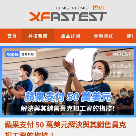
首頁
-科技新聞-
-產品評測-
-專題測試-
-硬
蘋果支付 50 萬美元解決與其銷售員克
扣工資的指控！