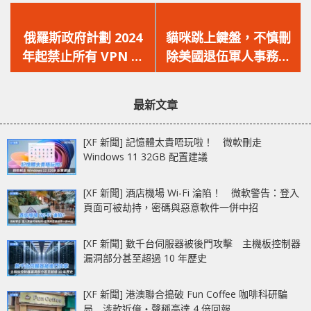
上
下
一
一
俄羅斯政府計劃 2024
貓咪跳上鍵盤，不慎刪
篇
篇
年起禁止所有 VPN 服
除美國退伍軍人事務部
文
文
務！
伺服器數據，令系統癱
章：
章：
瘓 4 小時！
最新文章
[XF 新聞] 記憶體太貴唔玩啦！ 微軟刪走
Windows 11 32GB 配置建議
[XF 新聞] 酒店機場 Wi-Fi 淪陷！ 微軟警告：登入
頁面可被劫持，密碼與惡意軟件一併中招
[XF 新聞] 數千台伺服器被後門攻擊 主機板控制器
漏洞部分甚至超過 10 年歷史
[XF 新聞] 港澳聯合搗破 Fun Coffee 咖啡科研騙
局 涉款近億‧聲稱高達 4 倍回報