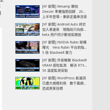
部
[XF 新聞] Winamp 夥拍
Deezer 準備強勢回歸 2027
供
上半年登場‧重新定義串流音
樂播放器
[XF 新聞] Android Auto 終於
加入車速表 現階段只向部分
beta 用戶同少數地區開放
[XF 新聞] NVIDIA Rubin 架構
曝光 Vera Rubin 平台劍指
5 倍 Blackwell 算力
[XF 新聞] 外掛解鎖 Blackwell
VRAM 逐粒監測 解決 RTX
50 溫度監測盲點
[XF 新聞] WordPress 新漏洞
已遭大規模利用 數千萬網站
恐成黑客目標