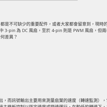
扇都是不可缺少的重要配件，或者大家都會留意到，現時
 3-pin 為 DC 風扇，至於 4-pin 則是 PWM 風扇，但
任何差異？
訊號輸出，而訊號輸出主要用來測量扇葉的速度（轉速監測），
透過主機板控制以恆定速度或變速運行，在較低的轉速下，