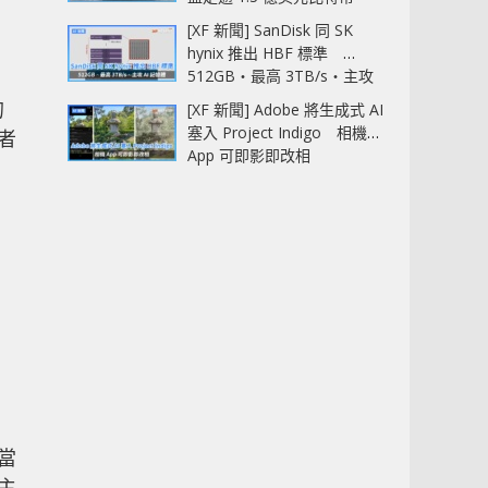
[XF 新聞] SanDisk 同 SK
hynix 推出 HBF 標準
512GB‧最高 3TB/s‧主攻
AI 記憶體
的
[XF 新聞] Adobe 將生成式 AI
塞入 Project Indigo 相機
兩者
App 可即影即改相
當
主