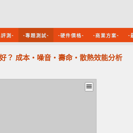
品評測-
-專題測試-
-硬件價格-
-商業方案-
-
風扇邊個好？ 成本‧噪音‧壽命‧散熱效能分析
menu