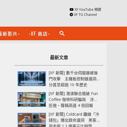
XF YouTube 頻道
XF TG Channel
最新影片-
-XF 商店-
search
最新文章
[XF 新聞] 數千台伺服器被後
門攻擊 主機板控制器漏洞部
分甚至超過 10 年歷史
[XF 新聞] 港澳聯合搗破 Fun
Coffee 咖啡科研騙局 涉款
近億‧聲稱高達 4 倍回報
[XF 新聞] Coldcard 離線「冷
錢包」爆出致命漏洞 黑客已
盜走逾 1.3 億美元比特幣