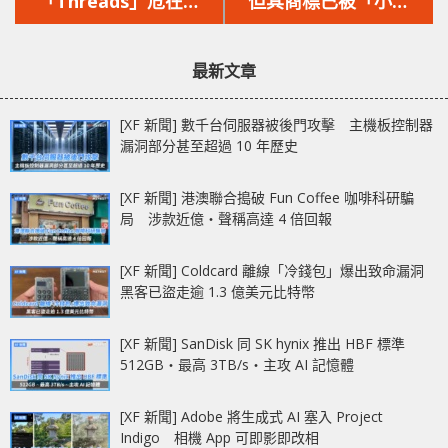
篇
篇
「Threads」危在旦
但其商標已被「小紅
文
文
夕，用戶流失超過一
書」註冊！
章：
章：
半，CEO 朱克伯格宣布
最新文章
加強留存措施！
[XF 新聞] 數千台伺服器被後門攻擊 主機板控制器
漏洞部分甚至超過 10 年歷史
[XF 新聞] 港澳聯合搗破 Fun Coffee 咖啡科研騙
局 涉款近億‧聲稱高達 4 倍回報
[XF 新聞] Coldcard 離線「冷錢包」爆出致命漏洞
黑客已盜走逾 1.3 億美元比特幣
[XF 新聞] SanDisk 同 SK hynix 推出 HBF 標準
512GB‧最高 3TB/s‧主攻 AI 記憶體
[XF 新聞] Adobe 將生成式 AI 塞入 Project
Indigo 相機 App 可即影即改相