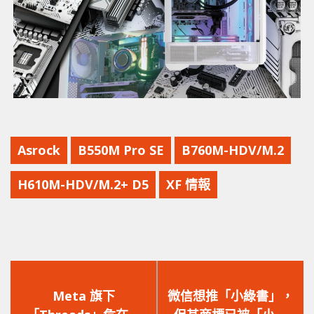
Asrock
B550M Pro SE
B760M-HDV/M.2
H610M-HDV/M.2+ D5
XF 情報
上
下
一
一
Meta 旗下
微信想推「小綠書」，