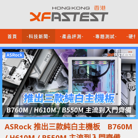
首頁
-科技新聞-
-產品評測-
-專題測試-
-硬
ASRock 推出三款純白主機板 B760M
/ H610M / B550M 主流到入門齊備