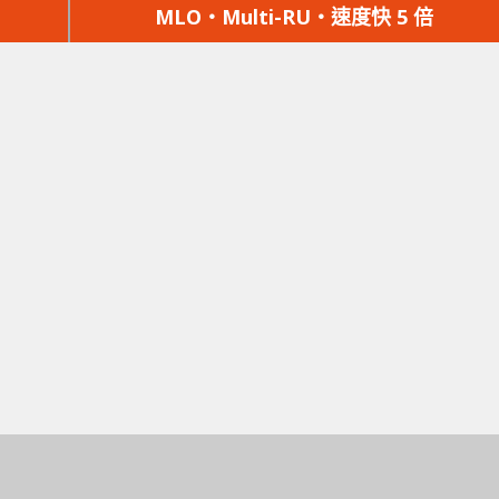
篇
MLO‧Multi-RU‧速度快 5 倍
文
章：