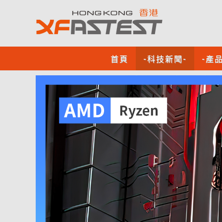
首頁
-科技新聞-
-產