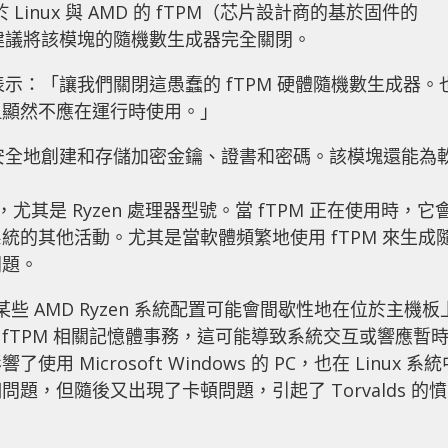
s 對於 Linux 與 AMD 的 fTPM（芯片設計商的基於固件的
建議將該模塊的隨機數生成器完全關閉。
s表示：「讓我們關閉這愚蠢的 fTPM 硬體隨機數生成器。
但顯然不應在運行時使用。」
安全地創建和存儲加密金鑰、證書和密碼。該模塊還能為
，尤其是 Ryzen 處理器型號。當 fTPM 正在使用時，它
的其他活動。尤其是當軟體頻繁地使用 fTPM 來生成
問題。
些 AMD Ryzen 系統配置可能會間歇性地在位於主機板
擴展 fTPM 相關記憶體事務，這可能導致系統交互或響應暫
icrosoft Windows 的 PC，也在 Linux 系統
，但隨後又出現了卡頓問題，引起了 Torvalds 的憤