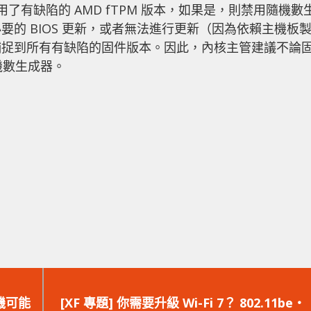
了有缺陷的 AMD fTPM 版本，如果是，則禁用隨機數
的 BIOS 更新，或者無法進行更新（因為依賴主機板
捕捉到所有有缺陷的固件版本。因此，內核主管建議不論
機數生成器。
下
一
主機可能
[XF 專題] 你需要升級 Wi-Fi 7？ 802.11be‧