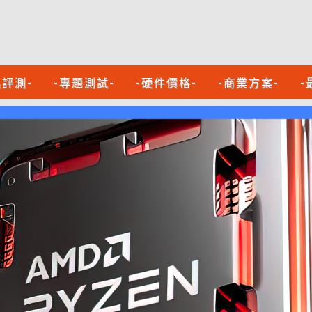
品評測-
-專題測試-
-硬件價格-
-商業方案-
-