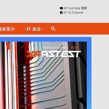
XF YouTube 頻道
XF TG Channel
最新影片-
-XF 商店-
search