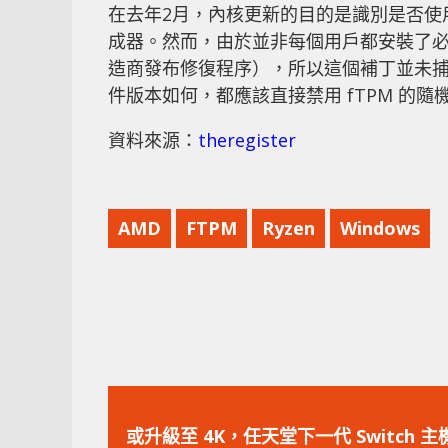
在去年2月，內核更新的目的是識別是否使用
成器。然而，由於並非每個用戶都安裝了必要
造商發布修復程序），所以這個補丁並未
件版本如何，都應該直接禁用 fTPM 的隨
資料來源：
theregister
AMD
FTPM
Ryzen
Windows
上
一
或升級至 4K，任天堂下一代 Switch 