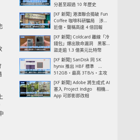
分甚至超過 10 年歷史
[XF 新聞] 港澳聯合搗破 Fun
Coffee 咖啡科研騙局 涉款
也
近億‧聲稱高達 4 倍回報
[XF 新聞] Coldcard 離線「冷
錢包」爆出致命漏洞 黑客已
軟
盜走逾 1.3 億美元比特幣
[XF 新聞] SanDisk 同 SK
會
hynix 推出 HBF 標準
512GB‧最高 3TB/s‧主攻
隨
AI 記憶體
[XF 新聞] Adobe 將生成式 AI
塞入 Project Indigo 相機
App 可即影即改相
上
時
中