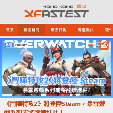
首頁
-科技新聞-
-產品評測-
-專題測試-
-硬
《鬥陣特攻2》將登陸Steam，暴雪遊
戲系列或將陸續進駐！