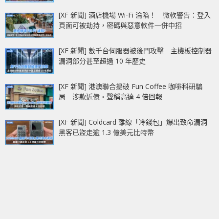
[XF 新聞] 酒店機場 Wi-Fi 淪陷！ 微軟警告：登入
頁面可被劫持，密碼與惡意軟件一併中招
[XF 新聞] 數千台伺服器被後門攻擊 主機板控制器
漏洞部分甚至超過 10 年歷史
[XF 新聞] 港澳聯合搗破 Fun Coffee 咖啡科研騙
局 涉款近億‧聲稱高達 4 倍回報
[XF 新聞] Coldcard 離線「冷錢包」爆出致命漏洞
黑客已盜走逾 1.3 億美元比特幣