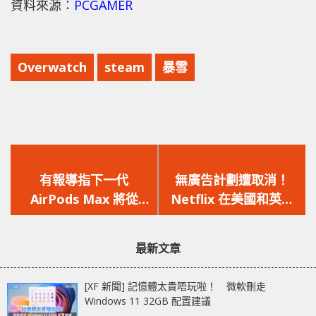
資料來源：
PCGAMER
Overwatch
steam
暴雪
上
下
一
一
有報導指下一代
無廣告計劃遭取消！
篇
篇
AirPods Max 將從
Netflix 在美國和英國
文
文
Beats Studio Pro 和
調整價格策略！
章：
章：
AirPods Pro 中借鑒五
最新文章
大功能！
[XF 新聞] 記憶體太貴唔玩啦！ 微軟刪走
Windows 11 32GB 配置建議