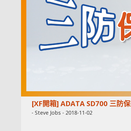
[XF開箱] ADATA SD700 三
-
Steve Jobs
-
2018-11-02