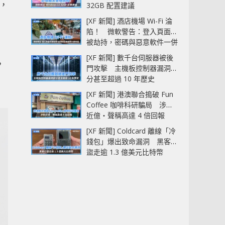
，
32GB 配置建議
[XF 新聞] 酒店機場 Wi-Fi 淪
陷！ 微軟警告：登入頁面可
被劫持，密碼與惡意軟件一併
中招
[XF 新聞] 數千台伺服器被後
，
門攻擊 主機板控制器漏洞部
、
分甚至超過 10 年歷史
[XF 新聞] 港澳聯合搗破 Fun
Coffee 咖啡科研騙局 涉款
近億‧聲稱高達 4 倍回報
[XF 新聞] Coldcard 離線「冷
錢包」爆出致命漏洞 黑客已
盜走逾 1.3 億美元比特幣