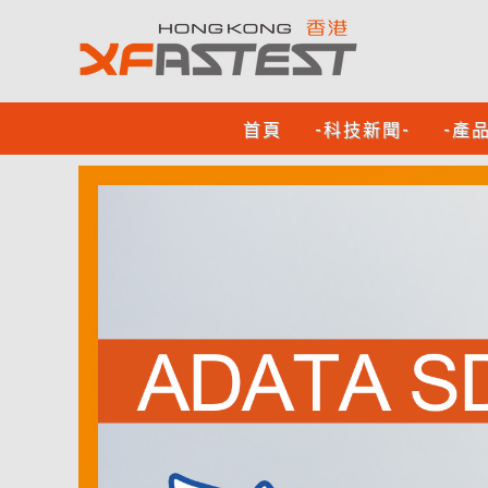
首頁
-科技新聞-
-產