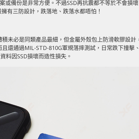
檔案或備份是非常方便。不過SSD再抗震都不等於不會損壞
是外殼擁有三防設計，跌落地、跌落水都唔怕！
SD，體積未必是同類產品最細，但金屬外殼包上防滑軟膠設計
且還通過MIL-STD-810G軍規落摔測試，日常跌下撞擊
令資料因SSD損壞而造性損失。