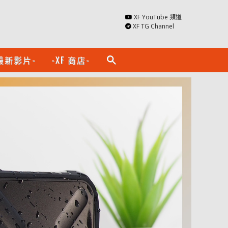
XF YouTube 頻道
XF TG Channel
最新影片-
-XF 商店-
search