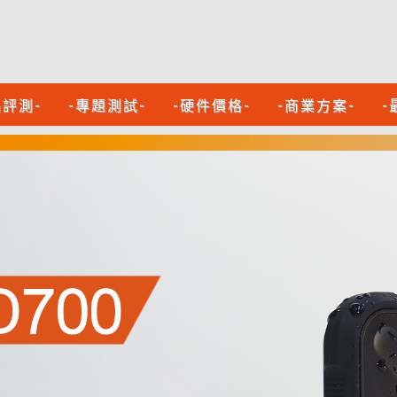
品評測-
-專題測試-
-硬件價格-
-商業方案-
-