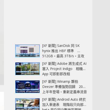
[XF 新聞] SanDisk 同 SK
hynix 推出 HBF 標準
512GB‧最高 3TB/s‧主攻
AI 記憶體
[XF 新聞] Adobe 將生成式 AI
塞入 Project Indigo 相機
App 可即影即改相
[XF 新聞] Winamp 夥拍
Deezer 準備強勢回歸 2027
上半年登場‧重新定義串流音
樂播放器
[XF 新聞] Android Auto 終於
加入車速表 現階段只向部分
beta 用戶同少數地區開放